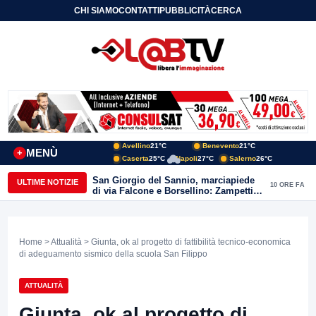
CHI SIAMO
CONTATTI
PUBBLICITÀ
CERCA
Avellino
21°C
Benevento
21°C
MENÙ
+
Caserta
25°C
Napoli
27°C
Salerno
26°C
San Giorgio del Sannio, marciapiede
ULTIME NOTIZIE
10 ORE FA
di via Falcone e Borsellino: Zampetti e
Lombardi replicano alle polemiche
Home
>
Attualità
> Giunta, ok al progetto di fattibilità tecnico-economica
di adeguamento sismico della scuola San Filippo
ATTUALITÀ
Giunta, ok al progetto di