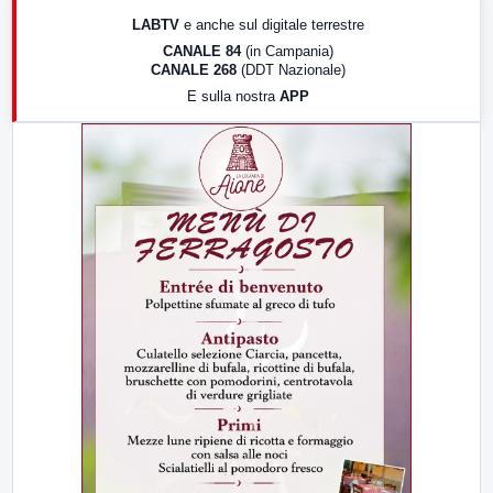
17:00
LabNews (replica)
LABTV
e anche sul digitale terrestre
18:30
Di Faccia e di Profilo (repliche)
CANALE 84
(in Campania)
CANALE 268
(DDT Nazionale)
19:30
LabNews (Diretta)
E sulla nostra
APP
21:00
Free Sport
23:00
LabNews (replica)