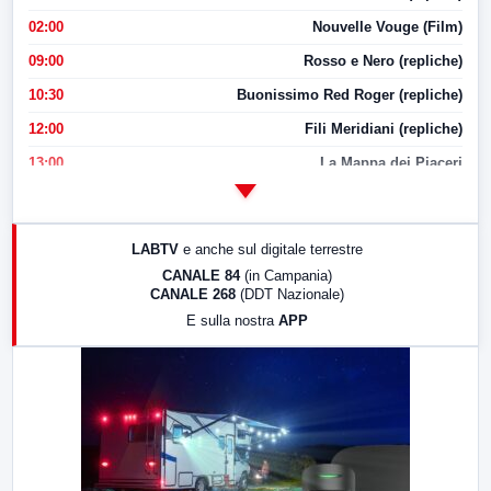
02:00
Nouvelle Vouge (Film)
09:00
Rosso e Nero (repliche)
10:30
Buonissimo Red Roger (repliche)
12:00
Fili Meridiani (repliche)
13:00
La Mappa dei Piaceri
14:00
LabNews
17:00
LabNews (replica)
LABTV
e anche sul digitale terrestre
18:30
Di Faccia e di Profilo (repliche)
CANALE 84
(in Campania)
CANALE 268
(DDT Nazionale)
19:30
LabNews (Diretta)
E sulla nostra
APP
21:00
Free Sport
23:00
LabNews (replica)