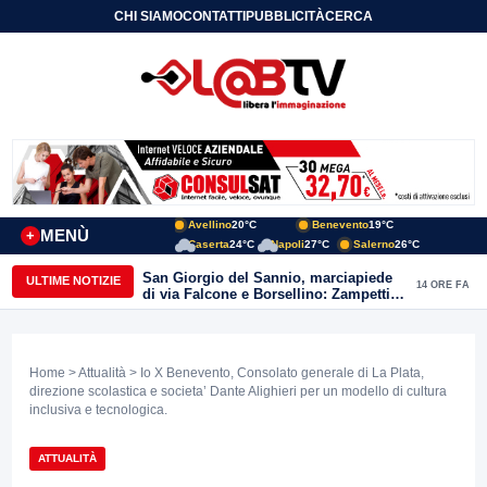
CHI SIAMO
CONTATTI
PUBBLICITÀ
CERCA
Avellino
20°C
Benevento
19°C
MENÙ
+
Caserta
24°C
Napoli
27°C
Salerno
26°C
San Giorgio del Sannio, marciapiede
ULTIME NOTIZIE
14 ORE FA
di via Falcone e Borsellino: Zampetti e
Lombardi replicano alle polemiche
Home
>
Attualità
> Io X Benevento, Consolato generale di La Plata,
direzione scolastica e societa’ Dante Alighieri per un modello di cultura
inclusiva e tecnologica.
ATTUALITÀ