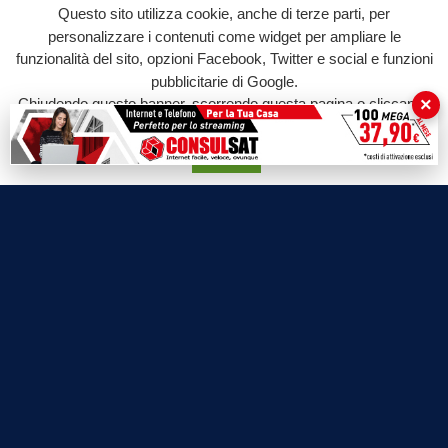
Questo sito utilizza cookie, anche di terze parti, per
personalizzare i contenuti come widget per ampliare le
funzionalità del sito, opzioni Facebook, Twitter e social e funzioni
pubblicitarie di Google.
×
Chiudendo questo banner, scorrendo questa pagina o cliccando
su qualunque suo elemento acconsenti all'uso dei cookie.
Accetta
Labtv.net è un prodotto Consulservice S.r.l.
Labtv.net è il sito ufficiale del canale televisivo di Lab Tv canale 84
del digitale terrestre Regione Campania
Sede legale: Via Chiaio, 5 - 83010 – Torrioni (AV)
P.IVA 02757950643
Oscr. R.E.A. AV N.181151
Editore: Consulservice S.r.l.