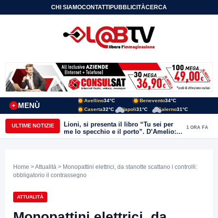
CHI SIAMO
CONTATTI
PUBBLICITÀ
CERCA
Avellino
34°C
Benevento
34°C
MENÙ
+
Caserta
32°C
Napoli
31°C
Salerno
31°C
Lioni, si presenta il libro “Tu sei per
ULTIME NOTIZIE
1 ORA FA
me lo specchio e il porto”. D’Amelio:
“Gettiamo un seme d’impegno futuro
per tante e tanti”
Home
>
Attualità
> Monopattini elettrici, da stanotte scattano i controlli:
obbligatorio il contrassegno
ATTUALITÀ
Monopattini elettrici, da