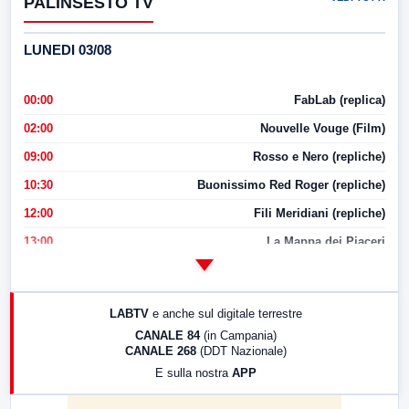
PALINSESTO TV
LUNEDI 03/08
00:00
FabLab (replica)
02:00
Nouvelle Vouge (Film)
09:00
Rosso e Nero (repliche)
10:30
Buonissimo Red Roger (repliche)
12:00
Fili Meridiani (repliche)
13:00
La Mappa dei Piaceri
14:00
LabNews
17:00
LabNews (replica)
LABTV
e anche sul digitale terrestre
18:30
Di Faccia e di Profilo (repliche)
CANALE 84
(in Campania)
CANALE 268
(DDT Nazionale)
19:30
LabNews (Diretta)
E sulla nostra
APP
21:00
Free Sport