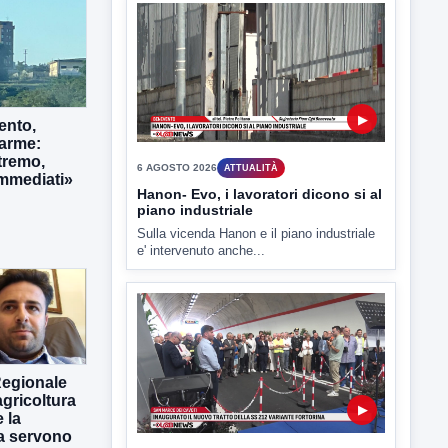
L'assessore comunale alla Cultura di
Mirabella Eclano, Raffaella Rita
D'Ambrosio,...
ento,
larme:
tremo,
immediati»
▶
6 AGOSTO 2026
ATTUALITÀ
Hanon- Evo, i lavoratori dicono si al
piano industriale
Sulla vicenda Hanon e il piano industriale
e' intervenuto anche...
Regionale
gricoltura
 la
ra servono