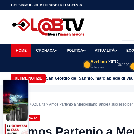
CHI SIAMO
CONTATTI
PUBBLICITÀ
CERCA
HOME
CRONACA
POLITICA
ATTUALITÀ
ECO
Avellino
20°C
36° / 20°
Soleggiato
San Giorgio del Sannio, marciapiede di via
ULTIME NOTIZIE
Home
>
Attualità
> Amos Partenio a Mercogliano: ancora successo per 
ATTUALITÀ
Amos Partenio a Me