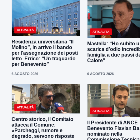
ATTUALITÀ
ATTUALITÀ
Residenza universitaria “Il
Mastella: “Ho subito 
Molino”, in arrivo il bando
scarica d’odio incredib
per l’assegnazione dei posti
famiglia a due passi d
letto. Errico: “Un traguardo
Calore”
per Benevento”
6 AGOSTO 2026
6 AGOSTO 2026
ATTUALITÀ
ATTUALITÀ
Centro storico, il Comitato
Il Presidente di ANCE
attacca il Comune:
Benevento Flavian Bas
«Parcheggi, rumore e
nominato nella
degrado, servono risposte
Commissione Tecnica