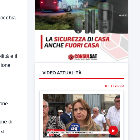
rocchia
ità e il
zione
VIDEO ATTUALITÀ
ione
TUTTI I VIDEO
one di
 a