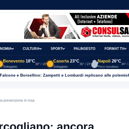
NOMIA
CULTURA
SPORT
PALINSESTO
FORMAT TV
Benevento
18°C
Caserta
23°C
Napoli
26°C
38° / 18°
36° / 23°
34° /
Soleggiato
Soleggiato
Poco nuvoloso
 Falcone e Borsellino: Zampetti e Lombardi replicano alle polemic
la prevenzione in rosa
rcogliano: ancora