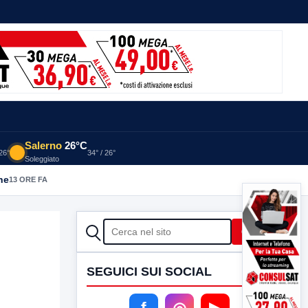
Salerno
26°C
 26°
34° / 26°
Soleggiato
he
13 ORE FA
CERCA
Cerca
SEGUICI SUI SOCIAL
f
◎
▶