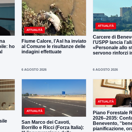
ATTUALITÀ
ATTUALITÀ
Carcere di Benev
una
Fiume Calore, l’Asl ha inviato
l’USPP lancia l’al
ile: ho
al Comune le risultanze delle
«Personale allo s
al
indagini effettuate
servono rinforzi 
6 AGOSTO 2026
6 AGOSTO 2026
ATTUALITÀ
ATTUALITÀ
Piano Forestale 
2026–2035: Confa
ile
San Marco dei Cavoti,
Benevento, “bene
Borrillo e Ricci (Forza Italia):
pianificazione, o