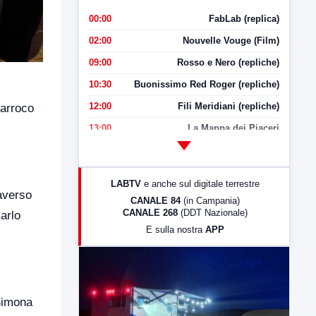
00:00
FabLab (replica)
02:00
Nouvelle Vouge (Film)
09:00
Rosso e Nero (repliche)
10:30
Buonissimo Red Roger (repliche)
12:00
Fili Meridiani (repliche)
parroco
13:00
La Mappa dei Piaceri
14:00
LabNews
17:00
LabNews (replica)
LABTV
e anche sul digitale terrestre
18:30
Di Faccia e di Profilo (repliche)
averso
CANALE 84
(in Campania)
CANALE 268
(DDT Nazionale)
arlo
19:30
LabNews (Diretta)
E sulla nostra
APP
21:00
Free Sport
23:00
LabNews (replica)
 Simona