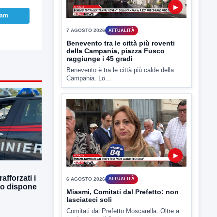
▶
ram
7 AGOSTO 2026
ATTUALITÀ
Benevento tra le città più roventi
della Campania, piazza Fusco
raggiunge i 45 gradi
Benevento è tra le città più calde della
Campania. Lo...
▶
afforzati i
6 AGOSTO 2026
ATTUALITÀ
tto dispone
Miasmi, Comitati dal Prefetto: non
lasciateci soli
Comitati dal Prefetto Moscarella. Oltre a