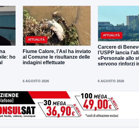
ATTUALITÀ
ATTUALITÀ
Carcere di Benev
una
Fiume Calore, l’Asl ha inviato
l’USPP lancia l’al
ile: ho
al Comune le risultanze delle
«Personale allo s
al
indagini effettuate
servono rinforzi 
6 AGOSTO 2026
6 AGOSTO 2026