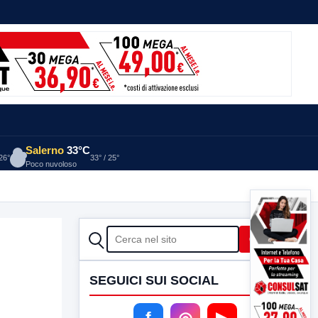
Salerno
33°C
 26°
33° / 25°
Poco nuvoloso
CERCA
Cerca
SEGUICI SUI SOCIAL
f
◎
▶