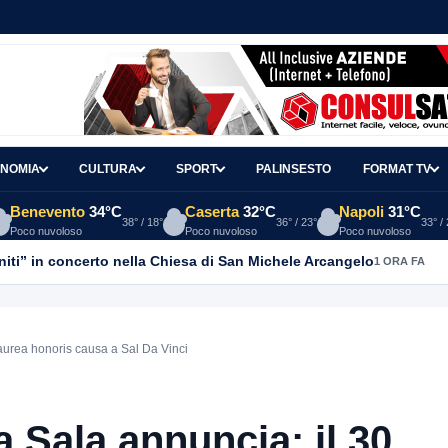
NOMIA
CULTURA
SPORT
PALINSESTO
FORMAT TV
Benevento
34°C
Caserta
32°C
Napoli
31°C
38° / 18°
36° / 23°
33° /
Poco nuvoloso
Poco nuvoloso
Poco nuvoloso
anniti” in concerto nella Chiesa di San Michele Arcangelo
1 ORA FA
aurea honoris causa a Sal Da Vinci
 Sala annuncia: il 30