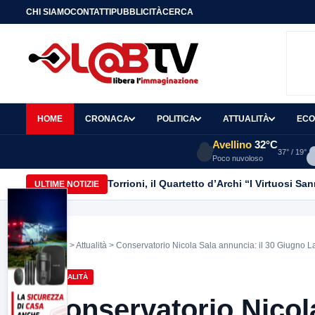
CHI SIAMO
CONTATTI
PUBBLICITÀ
CERCA
HOME
CRONACA
POLITICA
ATTUALITÀ
ECO
Avellino
32°C
37° / 19°
Poco nuvoloso
Torrioni, il Quartetto d’Archi “I Virtuosi S
ULTIME NOTIZIE
Home
>
Attualità
> Conservatorio Nicola Sala annuncia: il 30 Giugno L
ATTUALITÀ
Conservatorio Nicola