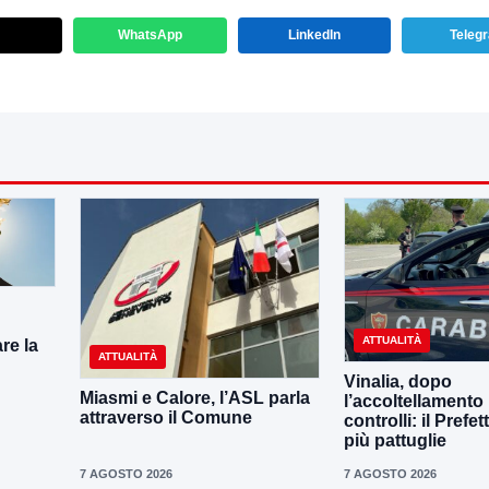
WhatsApp
LinkedIn
Teleg
ATTUALITÀ
re la
ATTUALITÀ
Vinalia, dopo
Miasmi e Calore, l’ASL parla
l’accoltellamento r
attraverso il Comune
controlli: il Prefe
più pattuglie
7 AGOSTO 2026
7 AGOSTO 2026