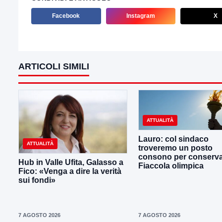
Facebook
Instagram
X
ARTICOLI SIMILI
ATTUALITÀ
Lauro: col sindaco
ATTUALITÀ
troveremo un posto
consono per conserva
Hub in Valle Ufita, Galasso a
Fiaccola olimpica
Fico: «Venga a dire la verità
sui fondi»
7 AGOSTO 2026
7 AGOSTO 2026