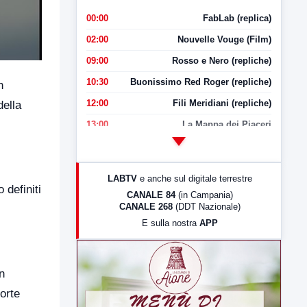
00:00
FabLab (replica)
02:00
Nouvelle Vouge (Film)
09:00
Rosso e Nero (repliche)
10:30
Buonissimo Red Roger (repliche)
n
12:00
Fili Meridiani (repliche)
della
13:00
La Mappa dei Piaceri
14:00
LabNews
17:00
LabNews (replica)
LABTV
e anche sul digitale terrestre
18:30
Di Faccia e di Profilo (repliche)
 definiti
CANALE 84
(in Campania)
CANALE 268
(DDT Nazionale)
19:30
LabNews (Diretta)
E sulla nostra
APP
21:00
Free Sport
23:00
LabNews (replica)
n
orte