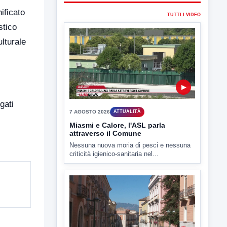
ificato
TUTTI I VIDEO
stico
lturale
▶
gati
7 AGOSTO 2026
ATTUALITÀ
Miasmi e Calore, l'ASL parla
attraverso il Comune
Nessuna nuova moria di pesci e nessuna
criticità igienico-sanitaria nel...