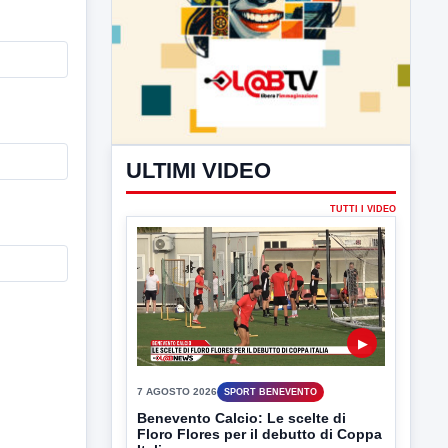
ULTIMI VIDEO
TUTTI I VIDEO
▶
7 AGOSTO 2026
SPORT BENEVENTO
Benevento Calcio: Le scelte di
Floro Flores per il debutto di Coppa
Italia
Il Benevento è pronto al debutto di Coppa
Italia. Scelte...