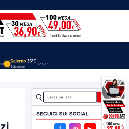
Salerno
35°C
 25°
36° / 25°
Soleggiato
CERCA
Cerca
SEGUICI SUI SOCIAL
zi
f
◎
▶