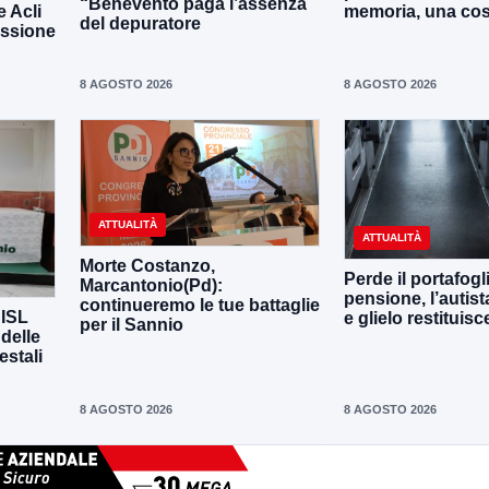
“Benevento paga l’assenza
e Acli
memoria, una co
del depuratore
assione
8 AGOSTO 2026
8 AGOSTO 2026
ATTUALITÀ
ATTUALITÀ
Morte Costanzo,
Perde il portafogl
Marcantonio(Pd):
pensione, l’autista
continueremo le tue battaglie
CISL
e glielo restituisc
per il Sannio
 delle
estali
8 AGOSTO 2026
8 AGOSTO 2026