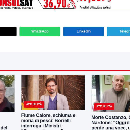
WhatsApp
LinkedIn
Teleg
ATTUALITÀ
ATTUALITÀ
Fiume Calore, schiuma e
Morte Costanzo,
moria di pesci: Borrelli
Nardone: “Oggi i
interroga i Ministri.
 del
perde una voce, 