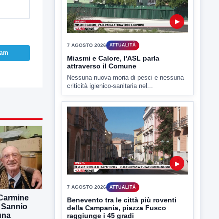
7 AGOSTO 2026
ATTUALITÀ
Miasmi e Calore, l'ASL parla
attraverso il Comune
Nessuna nuova moria di pesci e nessuna
criticità igienico-sanitaria nel...
ram
▶
7 AGOSTO 2026
ATTUALITÀ
Benevento tra le città più roventi
della Campania, piazza Fusco
raggiunge i 45 gradi
Benevento è tra le città più calde della
 Carmine
Campania. Lo...
l Sannio
una