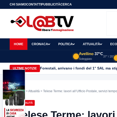
CHI SIAMO
CONTATTI
PUBBLICITÀ
CERCA
HOME
CRONACA
POLITICA
ATTUALITÀ
ECO
Avellino
37°C
37° / 20°
Soleggiato
Forestali, arrivano i fondi del 1° SAL ma st
ULTIME NOTIZIE
Home
>
Attualità
> Telese Terme: lavori all’Ufficio Postale, servizi tem
ATTUALITÀ
Telese Terme: lavori 