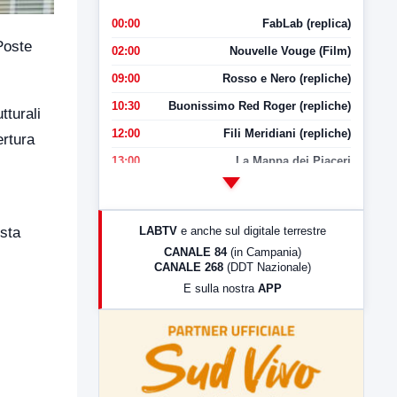
00:00
FabLab (replica)
Poste
02:00
Nouvelle Vouge (Film)
09:00
Rosso e Nero (repliche)
10:30
Buonissimo Red Roger (repliche)
tturali
12:00
Fili Meridiani (repliche)
ertura
13:00
La Mappa dei Piaceri
14:00
LabNews
17:00
LabNews (replica)
LABTV
e anche sul digitale terrestre
esta
18:30
Di Faccia e di Profilo (repliche)
CANALE 84
(in Campania)
CANALE 268
(DDT Nazionale)
19:30
LabNews (Diretta)
E sulla nostra
APP
21:00
Free Sport
23:00
LabNews (replica)