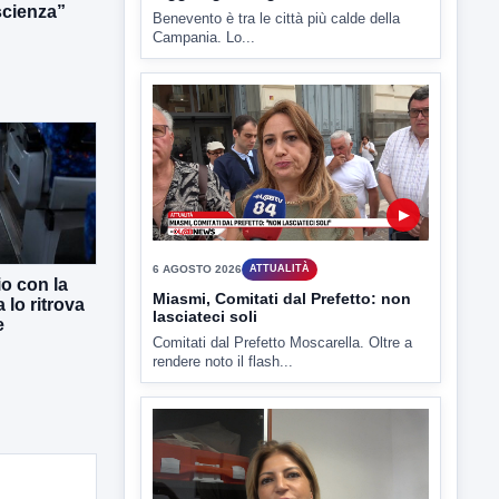
scienza”
▶
6 AGOSTO 2026
ATTUALITÀ
Miasmi, Comitati dal Prefetto: non
lasciateci soli
Comitati dal Prefetto Moscarella. Oltre a
rendere noto il flash...
io con la
 lo ritrova
e
▶