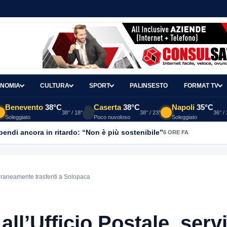
NOMIA
CULTURA
SPORT
PALINSESTO
FORMAT TV
Benevento
38°C
Caserta
38°C
Napoli
35°C
38° / 18°
38° / 23°
36° /
Soleggiato
Poco nuvoloso
Soleggiato
ipendi ancora in ritardo: “Non è più sostenibile”
6 ORE FA
poraneamente trasferiti a Solopaca
all’Ufficio Postale, servi