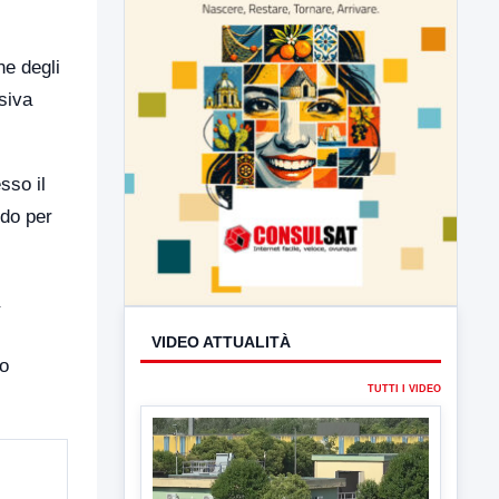
ne degli
usiva
sso il
odo per
VIDEO ATTUALITÀ
TUTTI I VIDEO
io
▶