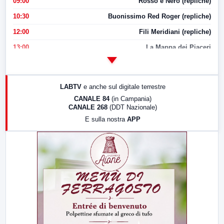
09:00
Rosso e Nero (repliche)
10:30
Buonissimo Red Roger (repliche)
12:00
Fili Meridiani (repliche)
13:00
La Mappa dei Piaceri
14:00
LabNews
17:00
LabNews (replica)
LABTV
e anche sul digitale terrestre
18:30
Di Faccia e di Profilo (repliche)
CANALE 84
(in Campania)
CANALE 268
(DDT Nazionale)
19:30
LabNews (Diretta)
E sulla nostra
APP
21:00
Free Sport
23:00
LabNews (replica)