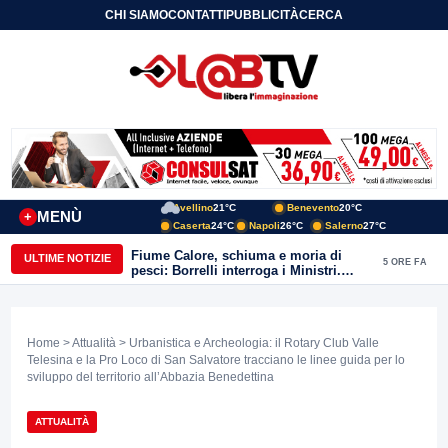
CHI SIAMO
CONTATTI
PUBBLICITÀ
CERCA
Avellino
21°C
Benevento
20°C
MENÙ
+
Caserta
24°C
Napoli
26°C
Salerno
27°C
Fiume Calore, schiuma e moria di
ULTIME NOTIZIE
5 ORE FA
pesci: Borrelli interroga i Ministri.
“Benevento paga l’assenza del
depuratore
Home
>
Attualità
> Urbanistica e Archeologia: il Rotary Club Valle
Telesina e la Pro Loco di San Salvatore tracciano le linee guida per lo
sviluppo del territorio all’Abbazia Benedettina
ATTUALITÀ