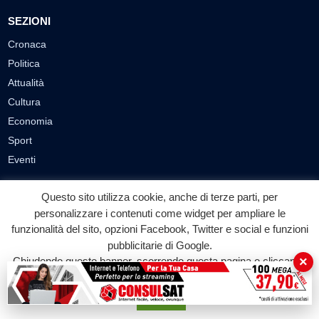
SEZIONI
Cronaca
Politica
Attualità
Cultura
Economia
Sport
Eventi
VIDEO
Questo sito utilizza cookie, anche di terze parti, per
personalizzare i contenuti come widget per ampliare le
Video Cronaca
funzionalità del sito, opzioni Facebook, Twitter e social e funzioni
Video Politica
pubblicitarie di Google.
Video Attualità
×
Chiudendo questo banner, scorrendo questa pagina o cliccando
su qualunque suo elemento acconsenti all'uso dei cookie.
Video Economia
Video Cultura
Accetta
Video Sport