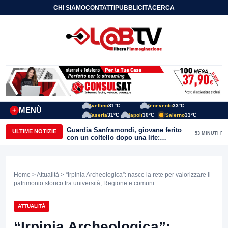
CHI SIAMO
CONTATTI
PUBBLICITÀ
CERCA
Avellino
31°C
Benevento
33°C
MENÙ
+
Caserta
31°C
Napoli
30°C
Salerno
33°C
Guardia Sanframondi, giovane ferito
ULTIME NOTIZIE
53 MINUTI FA
con un coltello dopo una lite:
individuato il presunto autore
Home
>
Attualità
> “Irpinia Archeologica”: nasce la rete per valorizzare il
patrimonio storico tra università, Regione e comuni
ATTUALITÀ
“Irpinia Archeologica”: