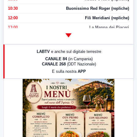
10:30
Buonissimo Red Roger (repliche)
12:00
Fili Meridiani (repliche)
13:00
La Mappa dei Piaceri
14:00
LabNews
17:00
LabNews (replica)
LABTV
e anche sul digitale terrestre
18:30
Di Faccia e di Profilo (repliche)
CANALE 84
(in Campania)
CANALE 268
(DDT Nazionale)
19:30
LabNews (Diretta)
E sulla nostra
APP
21:00
Free Sport
23:00
LabNews (replica)