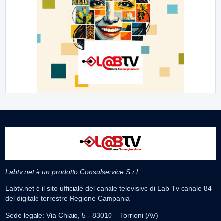
Labtv.net è un prodotto Consulservice S.r.l.
Labtv.net è il sito ufficiale del canale televisivo di Lab Tv canale 84
del digitale terrestre Regione Campania
Sede legale: Via Chiaio, 5 - 83010 – Torrioni (AV)