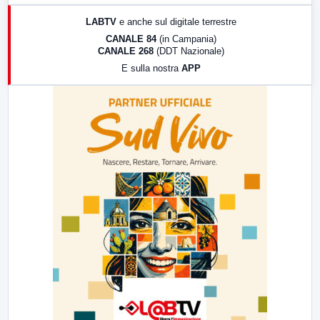
17:00
LabNews (replica)
LABTV
e anche sul digitale terrestre
18:30
Di Faccia e di Profilo (repliche)
CANALE 84
(in Campania)
CANALE 268
(DDT Nazionale)
19:30
LabNews (Diretta)
E sulla nostra
APP
21:00
Free Sport
23:00
LabNews (replica)