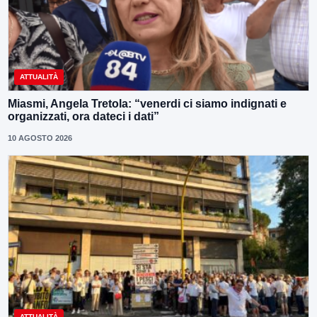
ATTUALITÀ
Miasmi, Angela Tretola: “venerdi ci siamo indignati e
organizzati, ora dateci i dati”
10 AGOSTO 2026
ATTUALITÀ