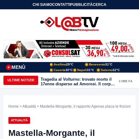
CHI SIAMO
CONTATTI
PUBBLICITÀ
CERCA
Avellino
29°C
Benevento
31°C
MENÙ
+
Caserta
30°C
Napoli
31°C
Salerno
32°C
Tragedia al Volturno: trovato morto il
ULTIME NOTIZIE
3 ORE FA
17enne disperso ad Amorosi. Il corpo
recuperato dai sommozzatori
Home
>
Attualità
> Mastella-Morgante, il rapporto Agenas placa le frizioni
ATTUALITÀ
Mastella-Morgante, il