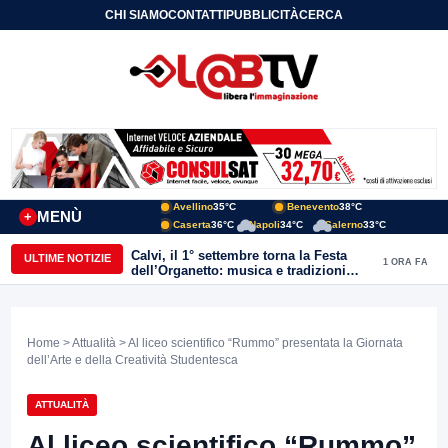
CHI SIAMO
CONTATTI
PUBBLICITÀ
CERCA
Avellino
35°C
Benevento
38°C
MENÙ
+
Caserta
36°C
Napoli
34°C
Salerno
33°C
Calvi, il 1° settembre torna la Festa
ULTIME NOTIZIE
1 ORA FA
dell’Organetto: musica e tradizioni
popolari dell’entroterra
Home
>
Attualità
> Al liceo scientifico “Rummo” presentata la Giornata
dell’Arte e della Creatività Studentesca
ATTUALITÀ
Al liceo scientifico “Rummo”