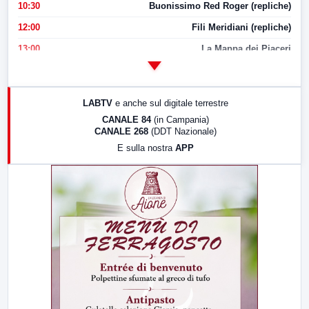
10:30
Buonissimo Red Roger (repliche)
12:00
Fili Meridiani (repliche)
13:00
La Mappa dei Piaceri
14:00
LabNews
17:00
LabNews (replica)
LABTV
e anche sul digitale terrestre
18:30
Di Faccia e di Profilo (repliche)
CANALE 84
(in Campania)
CANALE 268
(DDT Nazionale)
19:30
LabNews (Diretta)
E sulla nostra
APP
21:00
Free Sport
23:00
LabNews (replica)