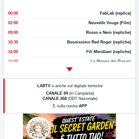
00:00
FabLab (replica)
02:00
Nouvelle Vouge (Film)
09:00
Rosso e Nero (repliche)
10:30
Buonissimo Red Roger (repliche)
12:00
Fili Meridiani (repliche)
13:00
La Mappa dei Piaceri
14:00
LabNews
17:00
LabNews (replica)
LABTV
e anche sul digitale terrestre
18:30
Di Faccia e di Profilo (repliche)
CANALE 84
(in Campania)
CANALE 268
(DDT Nazionale)
19:30
LabNews (Diretta)
E sulla nostra
APP
21:00
Free Sport
23:00
LabNews (replica)