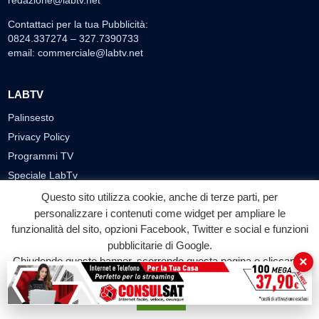
redazione@labtv.net
Contattaci per la tua Pubblicità:
0824.337274 – 327.7390733
email:
commerciale@labtv.net
LABTV
Palinsesto
Privacy Policy
Programmi TV
Speciale LabTv
Doppio Taglio
Questo sito utilizza cookie, anche di terze parti, per
personalizzare i contenuti come widget per ampliare le
Free sport
funzionalità del sito, opzioni Facebook, Twitter e social e funzioni
L’Orlando Curioso
pubblicitarie di Google.
La Bottega di Filosofia
×
Chiudendo questo banner, scorrendo questa pagina o cliccando
Labnews
su qualunque suo elemento acconsenti all'uso dei cookie.
Le Voci del Parco
Accetta
Parliamo di…