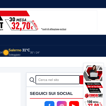
Salerno
31°C
 24°
35° / 24°
Soleggiato
CERCA
Cerca
SEGUICI SUI SOCIAL
f
◎
▶