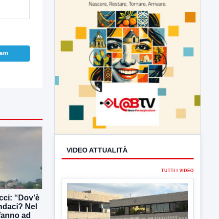
ram
VIDEO ATTUALITÀ
TUTTI I VIDEO
ucci: “Dov’è
▶
indaci? Nel
 fanno ad