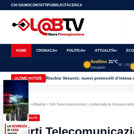
CHI SIAMO
CONTATTI
PUBBLICITÀ
CERCA
HOME
CRONACA
POLITICA
ATTUALITÀ
ECO
Avellino
31°C
36° / 20°
Soleggiato
Rischio Vesuvio: nuovi protocolli d’intesa 
ULTIME NOTIZIE
Home
>
Attualità
> Sirti Telecomunicazioni, confermata la chiusura dell
ATTUALITÀ
Sirti Telecomunicazi