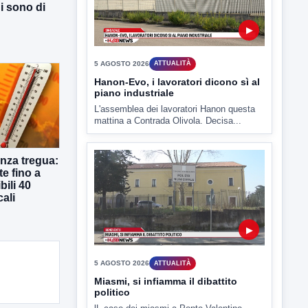
ni sono di
5 AGOSTO 2026
ATTUALITÀ
Hanon-Evo, i lavoratori dicono sì al
piano industriale
L'assemblea dei lavoratori Hanon questa
mattina a Contrada Olivola. Decisa...
nza tregua:
te fino a
▶
bili 40
cali
5 AGOSTO 2026
ATTUALITÀ
Miasmi, si infiamma il dibattito
politico
lL caso dei miasmi a Ponte Valentino
approda anche nel...