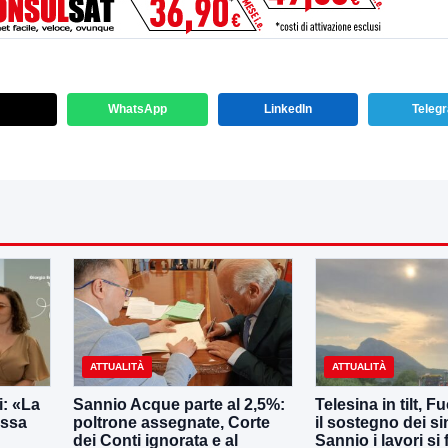
WhatsApp
LinkedIn
Teleg
ATTUALITÀ
ATTUALITÀ
: «La
Sannio Acque parte al 2,5%:
Telesina in tilt, F
essa
poltrone assegnate, Corte
il sostegno dei s
dei Conti ignorata e al
Sannio i lavori si