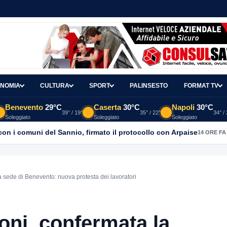
NOMIA
CULTURA
SPORT
PALINSESTO
FORMAT TV
Benevento
29°C
Caserta
30°C
Napoli
30°C
39° / 19°
35° / 22°
34° /
Soleggiato
Soleggiato
Soleggiato
con i comuni del Sannio, firmato il protocollo con Arpaise
14 ORE FA
a sede di Benevento: nuova protesta dei lavoratori
oni, confermata la