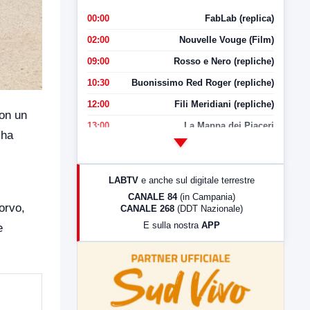
00:00
FabLab (replica)
02:00
Nouvelle Vouge (Film)
09:00
Rosso e Nero (repliche)
10:30
Buonissimo Red Roger (repliche)
12:00
Fili Meridiani (repliche)
con un
13:00
La Mappa dei Piaceri
 ha
14:00
LabNews
17:00
LabNews (replica)
LABTV
e anche sul digitale terrestre
18:30
Di Faccia e di Profilo (repliche)
CANALE 84
(in Campania)
orvo,
CANALE 268
(DDT Nazionale)
19:30
LabNews (Diretta)
E sulla nostra
APP
e
21:00
Free Sport
23:00
LabNews (replica)