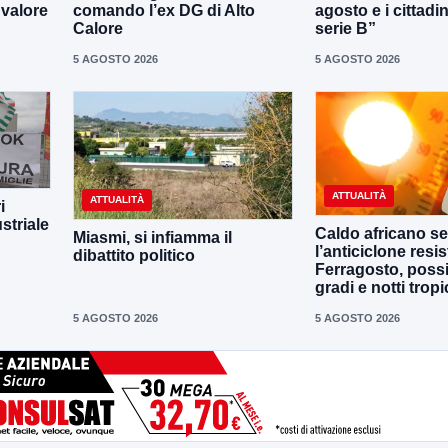
 valore
comando l’ex DG di Alto
agosto e i cittadi
Calore
serie B”
5 AGOSTO 2026
5 AGOSTO 2026
ATTUALITÀ
ATTUALITÀ
i
striale
Caldo africano se
Miasmi, si infiamma il
l’anticiclone resis
dibattito politico
Ferragosto, possi
gradi e notti tropi
5 AGOSTO 2026
5 AGOSTO 2026