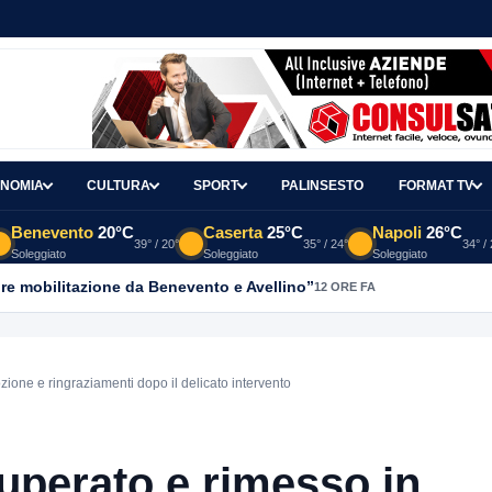
NOMIA
CULTURA
SPORT
PALINSESTO
FORMAT TV
Benevento
20°C
Caserta
25°C
Napoli
26°C
39° / 20°
35° / 24°
34° /
Soleggiato
Soleggiato
Soleggiato
re mobilitazione da Benevento e Avellino”
12 ORE FA
zione e ringraziamenti dopo il delicato intervento
uperato e rimesso in