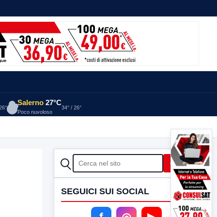
Salerno
27°C
 26°
34° / 26°
Poco nuvoloso
CERCA
Cerca
SEGUICI SUI SOCIAL
f
◎
▶