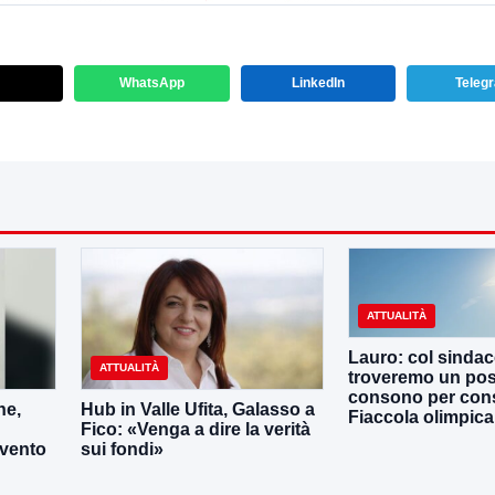
WhatsApp
LinkedIn
Teleg
ATTUALITÀ
Lauro: col sinda
ATTUALITÀ
troveremo un po
consono per cons
ne,
Hub in Valle Ufita, Galasso a
Fiaccola olimpica
Fico: «Venga a dire la verità
evento
sui fondi»