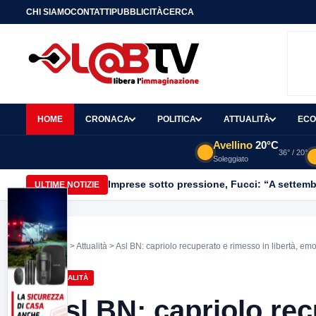
CHI SIAMO
CONTATTI
PUBBLICITÀ
CERCA
HOME
CRONACA
POLITICA
ATTUALITÀ
ECO
Avellino
20°C
36° / 20°
Soleggiato
Imprese sotto pressione, Fucci: “A settemb
ULTIME NOTIZIE
Home
>
Attualità
> Asl BN: capriolo recuperato e rimesso in libertà, emo
ATTUALITÀ
Asl BN: capriolo rec