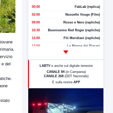
00:00
FabLab (replica)
02:00
Nouvelle Vouge (Film)
09:00
Rosso e Nero (repliche)
10:30
Buonissimo Red Roger (repliche)
12:00
Fili Meridiani (repliche)
giovane
13:00
La Mappa dei Piaceri
primaria.
14:00
LabNews
ervizio
17:00
LabNews (replica)
 e del
LABTV
e anche sul digitale terrestre
18:30
Di Faccia e di Profilo (repliche)
CANALE 84
(in Campania)
CANALE 268
(DDT Nazionale)
19:30
LabNews (Diretta)
atiche.
E sulla nostra
APP
21:00
Free Sport
uone
23:00
LabNews (replica)
 stato