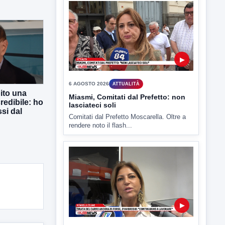
Benevento è tra le città più calde della
Campania. Lo...
ito una
▶
redibile: ho
si dal
6 AGOSTO 2026
ATTUALITÀ
Miasmi, Comitati dal Prefetto: non
lasciateci soli
Comitati dal Prefetto Moscarella. Oltre a
rendere noto il flash...