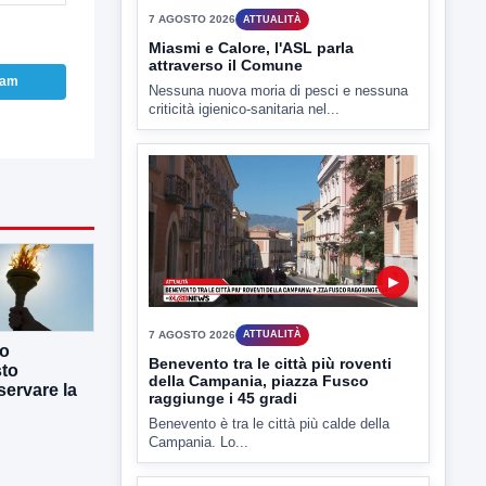
▶
ram
7 AGOSTO 2026
ATTUALITÀ
Miasmi e Calore, l'ASL parla
attraverso il Comune
Nessuna nuova moria di pesci e nessuna
criticità igienico-sanitaria nel...
co
▶
sto
ervare la
7 AGOSTO 2026
ATTUALITÀ
Benevento tra le città più roventi
della Campania, piazza Fusco
raggiunge i 45 gradi