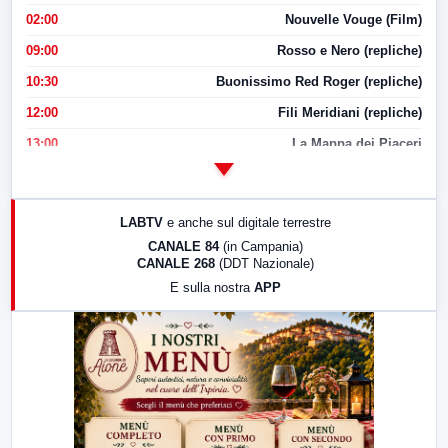
02:00
Nouvelle Vouge (Film)
09:00
Rosso e Nero (repliche)
10:30
Buonissimo Red Roger (repliche)
12:00
Fili Meridiani (repliche)
13:00
La Mappa dei Piaceri
14:00
LabNews
17:00
LabNews (replica)
LABTV
e anche sul digitale terrestre
18:30
Di Faccia e di Profilo (repliche)
CANALE 84
(in Campania)
CANALE 268
(DDT Nazionale)
19:30
LabNews (Diretta)
E sulla nostra
APP
21:00
Free Sport
23:00
LabNews (replica)