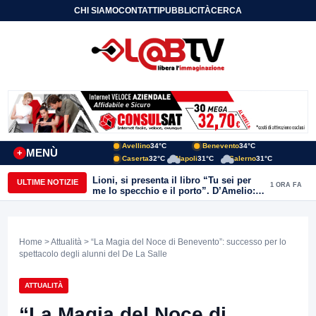
CHI SIAMO
CONTATTI
PUBBLICITÀ
CERCA
Avellino
34°C
Benevento
34°C
MENÙ
+
Caserta
32°C
Napoli
31°C
Salerno
31°C
Lioni, si presenta il libro “Tu sei per
ULTIME NOTIZIE
1 ORA FA
me lo specchio e il porto”. D’Amelio:
“Gettiamo un seme d’impegno futuro
per tante e tanti”
Home
>
Attualità
> “La Magia del Noce di Benevento”: successo per lo
spettacolo degli alunni del De La Salle
ATTUALITÀ
“La Magia del Noce di