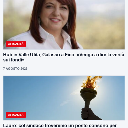
ATTUALITÀ
Hub in Valle Ufita, Galasso a Fico: «Venga a dire la verità
sui fondi»
7 AGOSTO 2026
ATTUALITÀ
Lauro: col sindaco troveremo un posto consono per