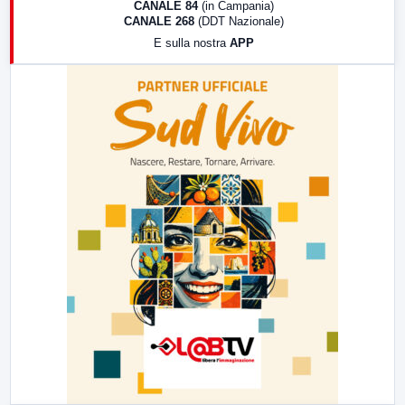
CANALE 84
(in Campania)
CANALE 268
(DDT Nazionale)
19:30
LabNews (Diretta)
E sulla nostra
APP
21:00
Free Sport
23:00
LabNews (replica)