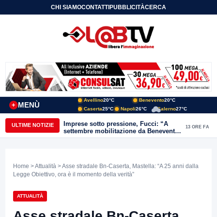
CHI SIAMO
CONTATTI
PUBBLICITÀ
CERCA
Avellino
20°C
Benevento
20°C
MENÙ
+
Caserta
25°C
Napoli
26°C
Salerno
27°C
Imprese sotto pressione, Fucci: “A
ULTIME NOTIZIE
13 ORE FA
settembre mobilitazione da Benevento
e Avellino”
Home
>
Attualità
> Asse stradale Bn-Caserta, Mastella: “A 25 anni dalla
Legge Obiettivo, ora è il momento della verità”
ATTUALITÀ
Asse stradale Bn-Caserta,