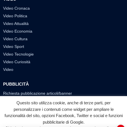
Video Cronaca
Video Politica
Video Attualità
Video Economia
Video Cultura
Video Sport
Video Tecnologie
Video Curiosità
Video
PUBBLICITÀ
Richiesta pubblicazione articoli/banner
Questo sito utilizza cookie, anche di terze parti, per
SEGUICI SUI SOCIAL
personalizzare i contenuti come widget per ampliare le
funzionalità del sito, opzioni Facebook, Twitter e social e funzioni
f
◎
▶
pubblicitarie di Google.
Facebook
Instagram
YouTube