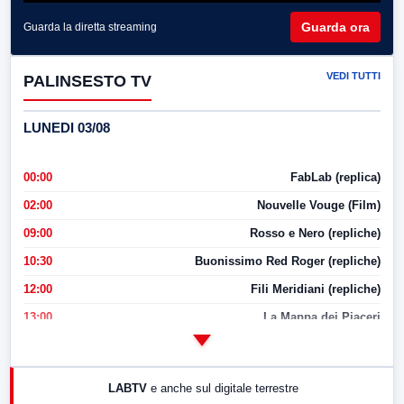
Guarda ora
Guarda la diretta streaming
VEDI TUTTI
PALINSESTO TV
LUNEDI 03/08
00:00
FabLab (replica)
02:00
Nouvelle Vouge (Film)
09:00
Rosso e Nero (repliche)
10:30
Buonissimo Red Roger (repliche)
12:00
Fili Meridiani (repliche)
13:00
La Mappa dei Piaceri
14:00
LabNews
17:00
LabNews (replica)
LABTV
e anche sul digitale terrestre
18:30
Di Faccia e di Profilo (repliche)