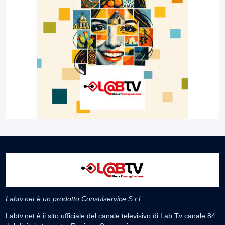
Labtv.net è un prodotto Consulservice S.r.l.
Labtv.net è il sito ufficiale del canale televisivo di Lab Tv canale 84