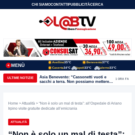
CHI SIAMO
CONTATTI
PUBBLICITÀ
CERCA
Avellino
35°C
Benevento
37°C
MENÙ
+
Caserta
34°C
Napoli
33°C
Salerno
33°C
Asia Benevento: “Cassonetti vuoti e
ULTIME NOTIZIE
1 ORA FA
sacchi a terra. Non possiamo mettere
una toppa alla mancanza di rispetto”
Home
>
Attualità
> “Non è solo un mal di testa”: all’Ospedale di Ariano
Irpino visite gratuite dedicate all’emicrania
ATTUALITÀ
“Non è solo un mal di testa”: