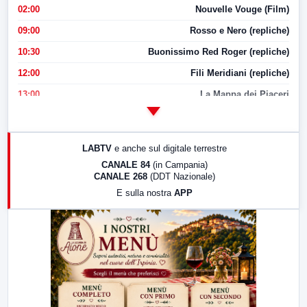
02:00
Nouvelle Vouge (Film)
09:00
Rosso e Nero (repliche)
10:30
Buonissimo Red Roger (repliche)
12:00
Fili Meridiani (repliche)
13:00
La Mappa dei Piaceri
14:00
LabNews
17:00
LabNews (replica)
LABTV
e anche sul digitale terrestre
18:30
Di Faccia e di Profilo (repliche)
CANALE 84
(in Campania)
CANALE 268
(DDT Nazionale)
19:30
LabNews (Diretta)
E sulla nostra
APP
21:00
Free Sport
23:00
LabNews (replica)