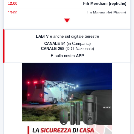
12:00
Fili Meridiani (repliche)
13:00
La Mappa dei Piaceri
14:00
LabNews
17:00
LabNews (replica)
LABTV
e anche sul digitale terrestre
18:30
Di Faccia e di Profilo (repliche)
CANALE 84
(in Campania)
CANALE 268
(DDT Nazionale)
19:30
LabNews (Diretta)
E sulla nostra
APP
21:00
Free Sport
23:00
LabNews (replica)