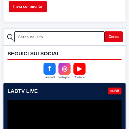
CERCA
Cerca
SEGUICI SUI SOCIAL
f
◎
▶
Facebook
Instagram
YouTube
LABTV LIVE
LIVE