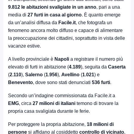
9.812 le abitazioni svaligiate in un anno
, pari a una
media di
27 furti in casa al giorno
. È quanto emerge
da un’analisi diffusa da
Facile.it
, che fotografa un
fenomeno ancora molto diffuso e capace di alimentare
la preoccupazione dei cittadini, soprattutto in vista delle
vacanze estive.
A livello provinciale è
Napoli
a registrare il numero più
elevato di furti in abitazione (
4.189
), seguita da
Caserta
(
2.110
),
Salerno
(
1.956
),
Avellino
(
1.021
) e
Benevento
, dove sono stati denunciati
536 furti
.
Secondo un’indagine commissionata da Facile.it a
EMG
, circa
27 milioni di italiani
temono di trovare la
propria casa svaligiata durante le ferie.
Per proteggere la propria abitazione,
18 milioni di
persone
si affidano al cosiddetto
controllo di vicinato
,