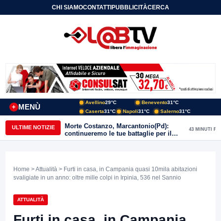
CHI SIAMO
CONTATTI
PUBBLICITÀ
CERCA
Avellino
29°C
Benevento
31°C
MENÙ
+
Caserta
31°C
Napoli
31°C
Salerno
31°C
Morte Costanzo, Marcantonio(Pd):
ULTIME NOTIZIE
43 MINUTI FA
continueremo le tue battaglie per il
Sannio
Home
>
Attualità
> Furti in casa, in Campania quasi 10mila abitazioni
svaligiate in un anno: oltre mille colpi in Irpinia, 536 nel Sannio
ATTUALITÀ
Furti in casa, in Campania