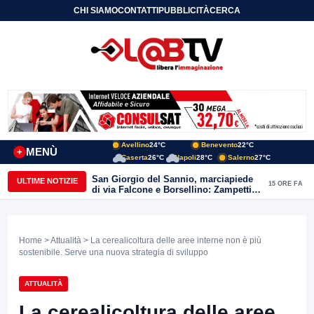
CHI SIAMO
CONTATTI
PUBBLICITÀ
CERCA
Avellino
24°C
Benevento
22°C
MENÙ
+
Caserta
26°C
Napoli
28°C
Salerno
27°C
San Giorgio del Sannio, marciapiede
ULTIME NOTIZIE
15 ORE FA
di via Falcone e Borsellino: Zampetti e
Lombardi replicano alle polemiche
Home
>
Attualità
> La cerealicoltura delle aree interne non è più
sostenibile. Serve una nuova strategia di sviluppo
ATTUALITÀ
La cerealicoltura delle aree