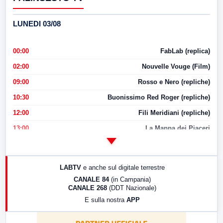
LUNEDI 03/08
00:00
FabLab (replica)
02:00
Nouvelle Vouge (Film)
09:00
Rosso e Nero (repliche)
10:30
Buonissimo Red Roger (repliche)
12:00
Fili Meridiani (repliche)
13:00
La Mappa dei Piaceri
14:00
LabNews
17:00
LabNews (replica)
LABTV
e anche sul digitale terrestre
18:30
Di Faccia e di Profilo (repliche)
CANALE 84
(in Campania)
CANALE 268
(DDT Nazionale)
19:30
LabNews (Diretta)
E sulla nostra
APP
21:00
Free Sport
23:00
LabNews (replica)