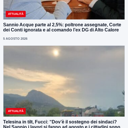
ATTUALITÀ
Sannio Acque parte al 2,5%: poltrone assegnate, Corte
dei Conti ignorata e al comando l’ex DG di Alto Calore
5 AGOSTO 2026
ATTUALITÀ
Telesina in tilt, Fucci: “Dov’è il sostegno dei sindaci?
Nel Sannio i lavori si fanno ad agosto e i cittadini sono