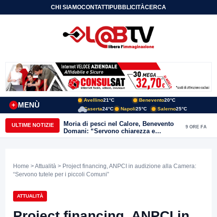
CHI SIAMO
CONTATTI
PUBBLICITÀ
CERCA
Avellino
21°C
Benevento
20°C
MENÙ
+
Caserta
24°C
Napoli
25°C
Salerno
25°C
Moria di pesci nel Calore, Benevento
ULTIME NOTIZIE
9 ORE FA
Domani: “Servono chiarezza e
approfondimenti sulla gestione
ambientale”
Home
>
Attualità
> Project financing, ANPCI in audizione alla Camera:
“Servono tutele per i piccoli Comuni”
ATTUALITÀ
Project financing, ANPCI in