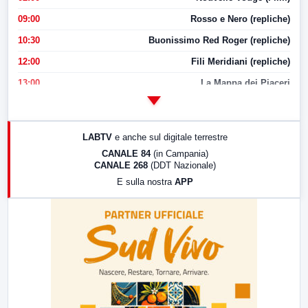
09:00
Rosso e Nero (repliche)
10:30
Buonissimo Red Roger (repliche)
12:00
Fili Meridiani (repliche)
13:00
La Mappa dei Piaceri
14:00
LabNews
17:00
LabNews (replica)
LABTV
e anche sul digitale terrestre
18:30
Di Faccia e di Profilo (repliche)
CANALE 84
(in Campania)
CANALE 268
(DDT Nazionale)
19:30
LabNews (Diretta)
E sulla nostra
APP
21:00
Free Sport
23:00
LabNews (replica)