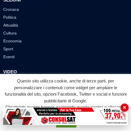
Cronaca
Politica
Attualità
Cultura
Economia
Sport
Eventi
VIDEO
Questo sito utilizza cookie, anche di terze parti, per
Video Cronaca
personalizzare i contenuti come widget per ampliare le
Video Politica
funzionalità del sito, opzioni Facebook, Twitter e social e funzioni
Video Attualità
pubblicitarie di Google.
Video Economia
×
Chiudendo questo banner, scorrendo questa pagina o cliccando
Video Cultura
su qualunque suo elemento acconsenti all'uso dei cookie.
Video Sport
Accetta
Video Tecnologie