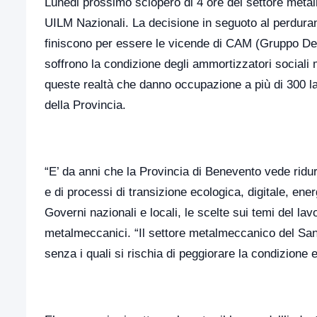
Lunedi prossimo sciopero di 4 ore del settore met
UILM Nazionali. La decisione in seguoto al perdura
finiscono per essere le vicende di CAM (Gruppo De
soffrono la condizione degli ammortizzatori sociali 
queste realtà che danno occupazione a più di 300 la
della Provincia.
“E’ da anni che la Provincia di Benevento vede ridur
e di processi di transizione ecologica, digitale, ene
Governi nazionali e locali, le scelte sui temi del lavo
metalmeccanici. “Il settore metalmeccanico del Sanni
senza i quali si rischia di peggiorare la condizione 