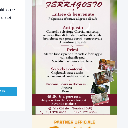
i
litica e
 e dei
ram