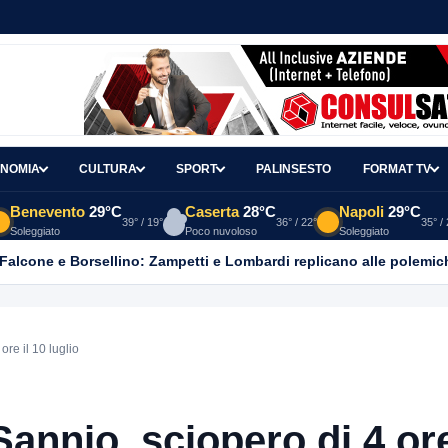
NOMIA
CULTURA
SPORT
PALINSESTO
FORMAT TV
Benevento
29°C
Caserta
28°C
Napoli
29°C
39° / 19°
36° / 22°
35° /
Soleggiato
Poco nuvoloso
Soleggiato
 Falcone e Borsellino: Zampetti e Lombardi replicano alle polemic
re il 10 luglio
annio, sciopero di 4 ore