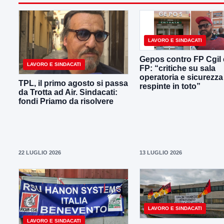
LAVORO E SINDACATI
Gepos contro FP Cgil 
LAVORO E SINDACATI
FP: “critiche su sala
operatoria e sicurezza
TPL, il primo agosto si passa
respinte in toto”
da Trotta ad Air. Sindacati:
fondi Priamo da risolvere
22 LUGLIO 2026
13 LUGLIO 2026
LAVORO E SINDACATI
LAVORO E SINDACATI