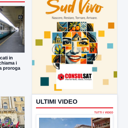
ULTIMI VIDEO
TUTTI I VIDEO
ati in
chiama i
 la proroga
▶
6 AGOSTO 2026
CRONACA
Trovato in casa 42enne in una
pozza di sangue, giallo a viale Italia
Ritrovato senza vita il corpo di un 42enne