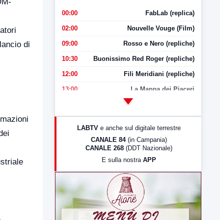
OM-
00:00
FabLab (replica)
02:00
Nouvelle Vouge (Film)
atori
lancio di
09:00
Rosso e Nero (repliche)
10:30
Buonissimo Red Roger (repliche)
12:00
Fili Meridiani (repliche)
13:00
La Mappa dei Piaceri
14:00
LabNews
rmazioni
17:00
LabNews (replica)
LABTV
e anche sul digitale terrestre
dei
18:30
Di Faccia e di Profilo (repliche)
CANALE 84
(in Campania)
CANALE 268
(DDT Nazionale)
19:30
LabNews (Diretta)
E sulla nostra
APP
striale
21:00
Free Sport
23:00
LabNews (replica)