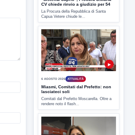
▶
6 AGOSTO 2026
ATTUALITÀ
Miasmi, Comitati dal Prefetto: non
lasciateci soli
Comitati dal Prefetto Moscarella. Oltre a
rendere noto il flash...
▶
6 AGOSTO 2026
ATTUALITÀ
Tirata del Carro ancora in forse,
D'Ambrosio: continuiamo a lavorare
L'assessore comunale alla Cultura di
Mirabella Eclano, Raffaella Rita