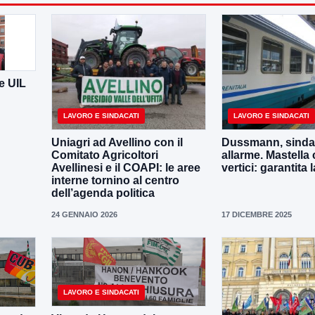
e UIL
LAVORO E SINDACATI
LAVORO E SINDACATI
Uniagri ad Avellino con il
Dussmann, sindac
Comitato Agricoltori
allarme. Mastella 
Avellinesi e il COAPI: le aree
vertici: garantita
interne tornino al centro
dell’agenda politica
24 GENNAIO 2026
17 DICEMBRE 2025
LAVORO E SINDACATI