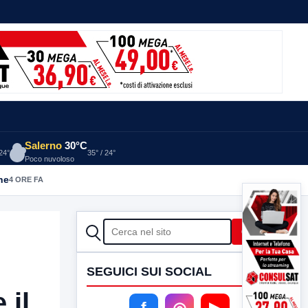
Salerno
30°C
 24°
35° / 24°
Poco nuvoloso
he
4 ORE FA
CERCA
Cerca
SEGUICI SUI SOCIAL
 il
f
◎
▶