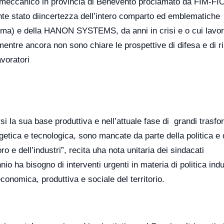
almeccanico in provincia di Benevento proclamato da FIM-FI
nte stato diincertezza dell’intero comparto ed emblematiche
ma) e della HANON SYSTEMS, da anni in crisi e o cui lavor
mentre ancora non sono chiare le prospettive di difesa e di ri
voratori
si la sua base produttiva e nell’attuale fase di grandi trasfo
rgetica e tecnologica, sono mancate da parte della politica e 
ro e dell’industri”, recita uha nota unitaria dei sindacati
o ha bisogno di interventi urgenti in materia di politica indu
economica, produttiva e sociale del territorio.