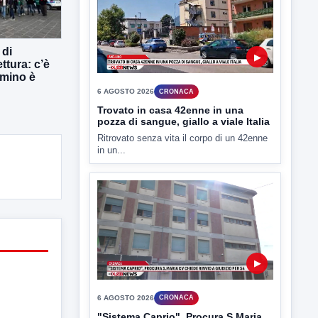
in un...
 di
ttura: c’è
mmino è
▶
6 AGOSTO 2026
CRONACA
"Sistema Caprio", Procura S.Maria
CV chiede rinvio a giudizio per 54
La Procura della Repubblica di Santa
Capua Vetere chiude le...