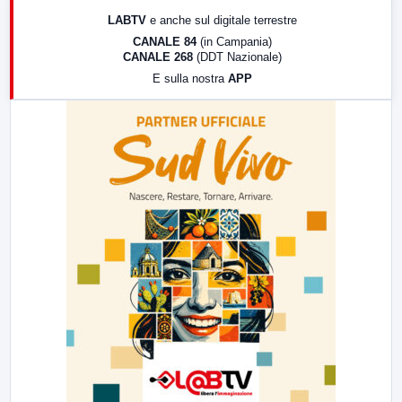
17:00
LabNews (replica)
LABTV
e anche sul digitale terrestre
18:30
Di Faccia e di Profilo (repliche)
CANALE 84
(in Campania)
CANALE 268
(DDT Nazionale)
19:30
LabNews (Diretta)
E sulla nostra
APP
21:00
Free Sport
23:00
LabNews (replica)