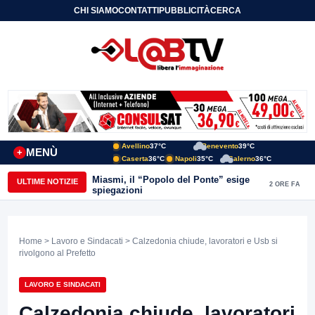
CHI SIAMO
CONTATTI
PUBBLICITÀ
CERCA
Avellino
37°C
Benevento
39°C
MENÙ
+
Caserta
36°C
Napoli
35°C
Salerno
36°C
Miasmi, il “Popolo del Ponte” esige
ULTIME NOTIZIE
2 ORE FA
spiegazioni
Home
>
Lavoro e Sindacati
> Calzedonia chiude, lavoratori e Usb si
rivolgono al Prefetto
LAVORO E SINDACATI
Calzedonia chiude, lavoratori