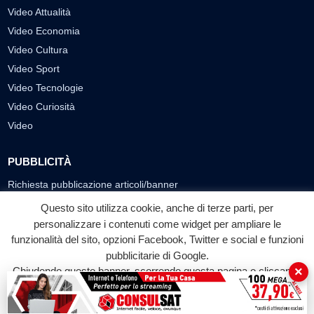
Video Attualità
Video Economia
Video Cultura
Video Sport
Video Tecnologie
Video Curiosità
Video
PUBBLICITÀ
Richiesta pubblicazione articoli/banner
Questo sito utilizza cookie, anche di terze parti, per
SEGUICI SUI SOCIAL
personalizzare i contenuti come widget per ampliare le
funzionalità del sito, opzioni Facebook, Twitter e social e funzioni
f
◎
▶
pubblicitarie di Google.
Facebook
Instagram
YouTube
×
Chiudendo questo banner, scorrendo questa pagina o cliccando
su qualunque suo elemento acconsenti all'uso dei cookie.
© 2026 LABTV - Tutti i diritti riservati
Accetta