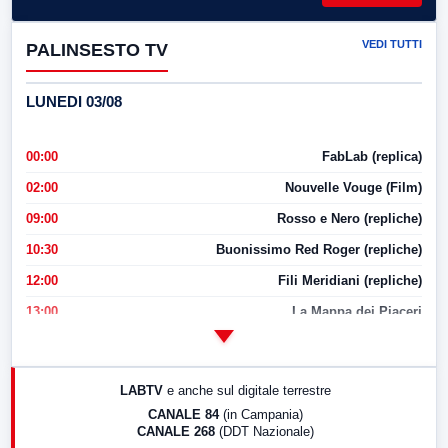
VEDI TUTTI
PALINSESTO TV
LUNEDI 03/08
00:00
FabLab (replica)
02:00
Nouvelle Vouge (Film)
09:00
Rosso e Nero (repliche)
10:30
Buonissimo Red Roger (repliche)
12:00
Fili Meridiani (repliche)
13:00
La Mappa dei Piaceri
14:00
LabNews
17:00
LabNews (replica)
LABTV
e anche sul digitale terrestre
18:30
Di Faccia e di Profilo (repliche)
CANALE 84
(in Campania)
CANALE 268
(DDT Nazionale)
19:30
LabNews (Diretta)