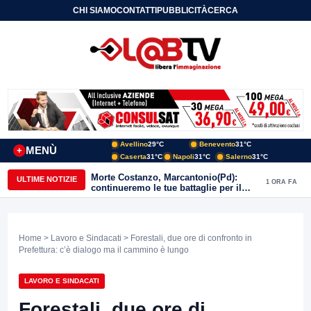
CHI SIAMO
CONTATTI
PUBBLICITÀ
CERCA
Avellino
29°C
Benevento
31°C
MENÙ
+
Caserta
31°C
Napoli
31°C
Salerno
31°C
Morte Costanzo, Marcantonio(Pd):
ULTIME NOTIZIE
1 ORA FA
continueremo le tue battaglie per il
Sannio
Home
>
Lavoro e Sindacati
> Forestali, due ore di confronto in
Prefettura: c’è dialogo ma il cammino è lungo
LAVORO E SINDACATI
Forestali, due ore di