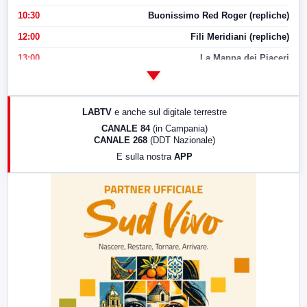
10:30
Buonissimo Red Roger (repliche)
12:00
Fili Meridiani (repliche)
13:00
La Mappa dei Piaceri
14:00
LabNews
17:00
LabNews (replica)
LABTV
e anche sul digitale terrestre
18:30
Di Faccia e di Profilo (repliche)
CANALE 84
(in Campania)
CANALE 268
(DDT Nazionale)
19:30
LabNews (Diretta)
E sulla nostra
APP
21:00
Free Sport
23:00
LabNews (replica)