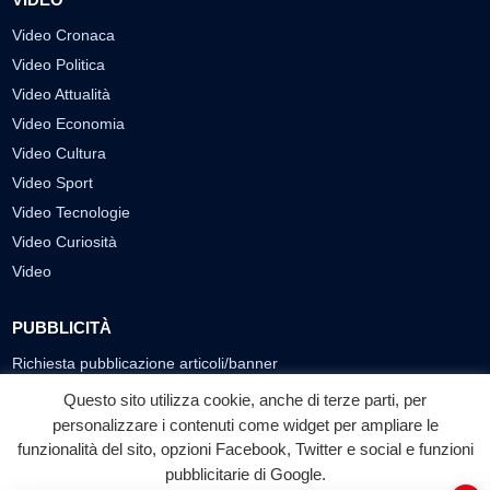
Video Cronaca
Video Politica
Video Attualità
Video Economia
Video Cultura
Video Sport
Video Tecnologie
Video Curiosità
Video
PUBBLICITÀ
Richiesta pubblicazione articoli/banner
Questo sito utilizza cookie, anche di terze parti, per
SEGUICI SUI SOCIAL
personalizzare i contenuti come widget per ampliare le
funzionalità del sito, opzioni Facebook, Twitter e social e funzioni
f
◎
▶
pubblicitarie di Google.
Facebook
Instagram
YouTube