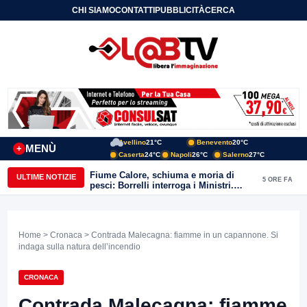
CHI SIAMO
CONTATTI
PUBBLICITÀ
CERCA
Avellino
21°C
Benevento
20°C
MENÙ
+
Caserta
24°C
Napoli
26°C
Salerno
27°C
Fiume Calore, schiuma e moria di
ULTIME NOTIZIE
5 ORE FA
pesci: Borrelli interroga i Ministri.
“Benevento paga l’assenza del
depuratore
Home
>
Cronaca
> Contrada Malecagna: fiamme in un capannone. Si
indaga sulla natura dell’incendio
CRONACA
Contrada Malecagna: fiamme