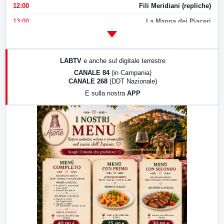
12:00
Fili Meridiani (repliche)
13:00
La Mappa dei Piaceri
14:00
LabNews
17:00
LabNews (replica)
LABTV
e anche sul digitale terrestre
18:30
Di Faccia e di Profilo (repliche)
CANALE 84
(in Campania)
CANALE 268
(DDT Nazionale)
19:30
LabNews (Diretta)
E sulla nostra
APP
21:00
Free Sport
23:00
LabNews (replica)