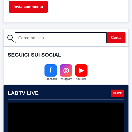
CERCA
Cerca
SEGUICI SUI SOCIAL
f
◎
▶
Facebook
Instagram
YouTube
LABTV LIVE
LIVE