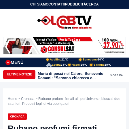
CHI SIAMO
CONTATTI
PUBBLICITÀ
CERCA
Avellino
21°C
Benevento
20°C
MENÙ
+
Caserta
24°C
Napoli
25°C
Salerno
25°C
Moria di pesci nel Calore, Benevento
ULTIME NOTIZIE
9 ORE FA
Domani: “Servono chiarezza e
approfondimenti sulla gestione
ambientale”
Home
>
Cronaca
> Rubano profumi firmati all’IperUniverso, bloccati due
stranieri. Proposti fogli di via obbligatori
CRONACA
Rubano profumi firmati