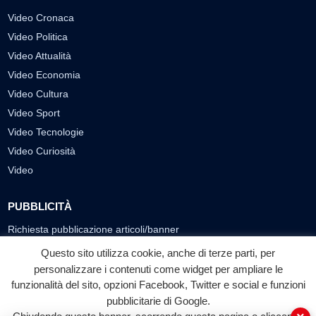
Video Cronaca
Video Politica
Video Attualità
Video Economia
Video Cultura
Video Sport
Video Tecnologie
Video Curiosità
Video
PUBBLICITÀ
Richiesta pubblicazione articoli/banner
Questo sito utilizza cookie, anche di terze parti, per
SEGUICI SUI SOCIAL
personalizzare i contenuti come widget per ampliare le
funzionalità del sito, opzioni Facebook, Twitter e social e funzioni
f
◎
▶
pubblicitarie di Google.
Facebook
Instagram
YouTube