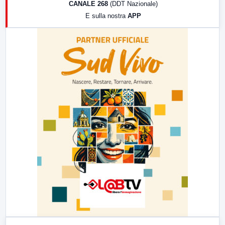
CANALE 268
(DDT Nazionale)
19:30
LabNews (Diretta)
E sulla nostra
APP
21:00
Free Sport
23:00
LabNews (replica)