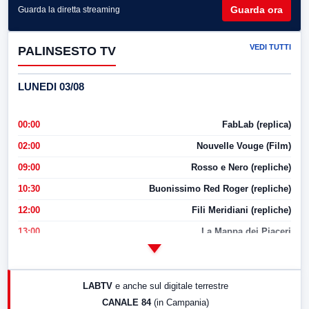
Guarda ora
Guarda la diretta streaming
VEDI TUTTI
PALINSESTO TV
LUNEDI 03/08
00:00
FabLab (replica)
02:00
Nouvelle Vouge (Film)
09:00
Rosso e Nero (repliche)
10:30
Buonissimo Red Roger (repliche)
12:00
Fili Meridiani (repliche)
13:00
La Mappa dei Piaceri
14:00
LabNews
17:00
LabNews (replica)
LABTV
e anche sul digitale terrestre
18:30
Di Faccia e di Profilo (repliche)
CANALE 84
(in Campania)