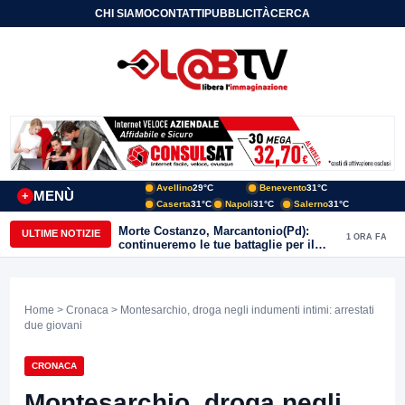
CHI SIAMO
CONTATTI
PUBBLICITÀ
CERCA
Avellino
29°C
Benevento
31°C
MENÙ
+
Caserta
31°C
Napoli
31°C
Salerno
31°C
Morte Costanzo, Marcantonio(Pd):
ULTIME NOTIZIE
1 ORA FA
continueremo le tue battaglie per il
Sannio
Home
>
Cronaca
> Montesarchio, droga negli indumenti intimi: arrestati
due giovani
CRONACA
Montesarchio, droga negli