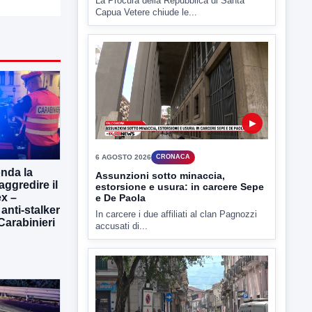
▶
6 AGOSTO 2026
CRONACA
Assunzioni sotto minaccia,
estorsione e usura: in carcere Sepe
e De Paola
In carcere i due affiliati al clan Pagnozzi
onda la
accusati di...
aggredire il
x –
 anti-stalker
 Carabinieri
▶