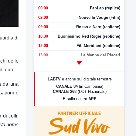
00:00
FabLab (replica)
02:00
Nouvelle Vouge (Film)
09:00
Rosso e Nero (repliche)
10:30
Buonissimo Red Roger (repliche)
uardia di
12:00
Fili Meridiani (repliche)
13:00
La Mappa dei Piaceri
chi delle
14:00
LabNews
di euro.
17:00
LabNews (replica)
LABTV
e anche sul digitale terrestre
18:30
Di Faccia e di Profilo (repliche)
ta da una
CANALE 84
(in Campania)
CANALE 268
(DDT Nazionale)
 saponi e
19:30
LabNews (Diretta)
E sulla nostra
APP
21:00
Free Sport
23:00
LabNews (replica)
di colli,
e/o nome