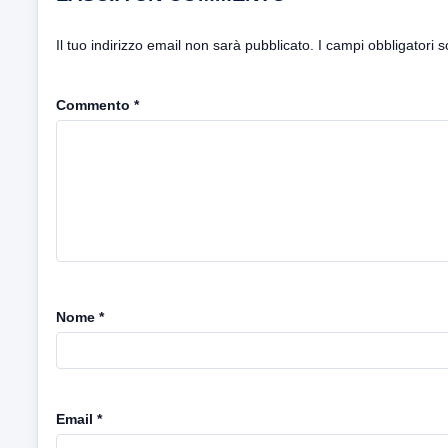
Il tuo indirizzo email non sarà pubblicato.
I campi obbligatori 
Commento
*
Nome
*
Email
*