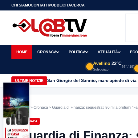
CHI SIAMO
CONTATTI
PUBBLICITÀ
CERCA
HOME
CRONACA
POLITICA
ATTUALITÀ
ECO
Avellino
22°C
36° / 19°
Soleggiato
San Giorgio del Sannio, marciapiede di via
ULTIME NOTIZIE
Home
>
Cronaca
> Guardia di Finanza: sequestrati 80 mila profumi “Fa
CRONACA
Guardia di Finanza: 