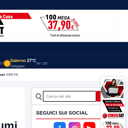
Salerno
27°C
 27°
34° / 25°
Soleggiato
he
8 ORE FA
CERCA
Cerca
SEGUICI SUI SOCIAL
fumi
f
◎
▶