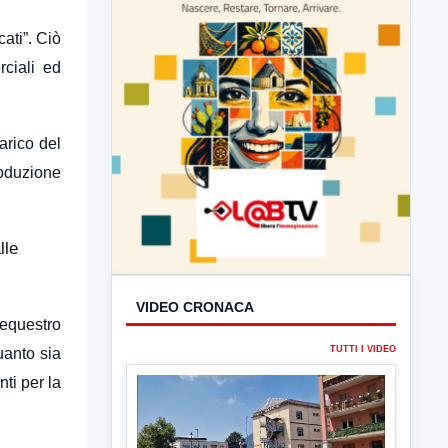
ati”. Ciò
rciali ed
arico del
troduzione
VIDEO CRONACA
lle
TUTTI I VIDEO
sequestro
quanto sia
ti per la
▶