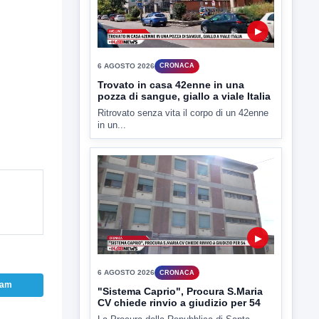
6 AGOSTO 2026
CRONACA
Trovato in casa 42enne in una
pozza di sangue, giallo a viale Italia
Ritrovato senza vita il corpo di un 42enne
in un...
▶
6 AGOSTO 2026
CRONACA
"Sistema Caprio", Procura S.Maria
CV chiede rinvio a giudizio per 54
La Procura della Repubblica di Santa
Capua Vetere chiude le...
ram