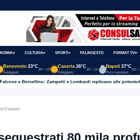
NOMIA
CULTURA
SPORT
PALINSESTO
FORMAT TV
Benevento
23°C
Caserta
26°C
Napoli
27°C
38° / 19°
35° / 24°
33° /
Soleggiato
Soleggiato
Poco nuvoloso
 Falcone e Borsellino: Zampetti e Lombardi replicano alle polemic
lsi D’Autore”
sequestrati 80 mila pro