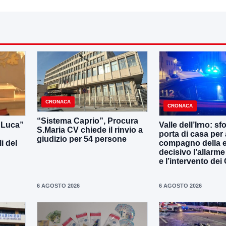
CRONACA
CRONACA
“Sistema Caprio”, Procura
i Luca”
Valle dell’Irno: sf
S.Maria CV chiede il rinvio a
porta di casa per 
giudizio per 54 persone
i del
compagno della e
decisivo l’allarme
e l’intervento dei
6 AGOSTO 2026
6 AGOSTO 2026