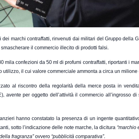
ei marchi contraffatti, rinvenuti dai militari del Gruppo della G
mascherare il commercio illecito di prodotti falsi.
mila confezioni da 50 ml di profumi contraffatti, riportanti i mar
loro utilizzo, il cui valore commerciale ammonta a circa un milione 
lizzato al riscontro della regolarità della merce posta in vendi
), avente per oggetto dell’attività il commercio all’ingrosso di
nanzieri hanno constatato la presenza di un ingente quantitativo 
tanti, sotto l’indicazione delle note marche, la dicitura
“marchio 
 della fragranza”
ovvero
“pubblicità comparativa”
.