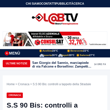
CHI SIAMO
CONTATTI
PUBBLICITÀ
CERCA
Avellino
24°C
Benevento
22°C
MENÙ
+
Caserta
26°C
Napoli
28°C
Salerno
27°C
San Giorgio del Sannio, marciapiede
ULTIME NOTIZIE
14 ORE FA
di via Falcone e Borsellino: Zampetti e
Lombardi replicano alle polemiche
Home
>
Cronaca
> S.S 90 Bis: controlli a tappeto della Stradale
CRONACA
S.S 90 Bis: controlli a