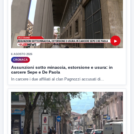
▶
6 AGOSTO 2026
CRONACA
Assunzioni sotto minaccia, estorsione e usura: in
carcere Sepe e De Paola
In carcere i due affiliati al clan Pagnozzi accusati di...