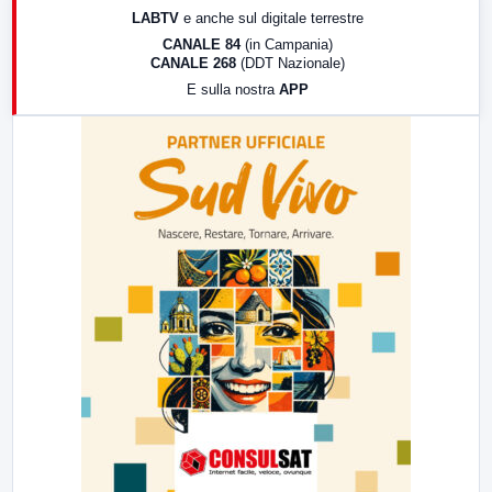
LABTV
e anche sul digitale terrestre
18:30
Di Faccia e di Profilo (repliche)
CANALE 84
(in Campania)
CANALE 268
(DDT Nazionale)
19:30
LabNews (Diretta)
E sulla nostra
APP
21:00
Free Sport
23:00
LabNews (replica)