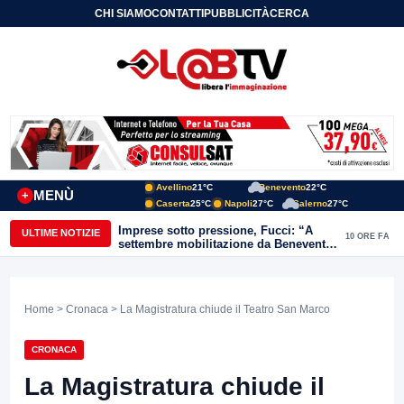
CHI SIAMO
CONTATTI
PUBBLICITÀ
CERCA
Avellino
21°C
Benevento
22°C
MENÙ
+
Caserta
25°C
Napoli
27°C
Salerno
27°C
Imprese sotto pressione, Fucci: “A
ULTIME NOTIZIE
10 ORE FA
settembre mobilitazione da Benevento
e Avellino”
Home
>
Cronaca
> La Magistratura chiude il Teatro San Marco
CRONACA
La Magistratura chiude il