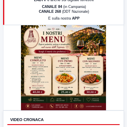
18:30
Di Faccia e di Profilo (repliche)
CANALE 84
(in Campania)
CANALE 268
(DDT Nazionale)
19:30
LabNews (Diretta)
E sulla nostra
APP
21:00
Free Sport
23:00
LabNews (replica)
VIDEO CRONACA