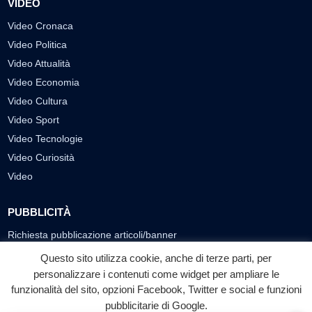
VIDEO
Video Cronaca
Video Politica
Video Attualità
Video Economia
Video Cultura
Video Sport
Video Tecnologie
Video Curiosità
Video
PUBBLICITÀ
Richiesta pubblicazione articoli/banner
Questo sito utilizza cookie, anche di terze parti, per
SEGUICI SUI SOCIAL
personalizzare i contenuti come widget per ampliare le
f
◎
▶
funzionalità del sito, opzioni Facebook, Twitter e social e funzioni
pubblicitarie di Google.