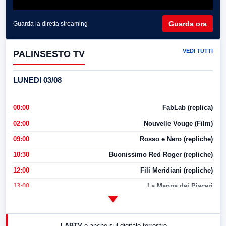
Guarda ora
Guarda la diretta streaming
VEDI TUTTI
PALINSESTO TV
LUNEDI 03/08
00:00
FabLab (replica)
02:00
Nouvelle Vouge (Film)
09:00
Rosso e Nero (repliche)
10:30
Buonissimo Red Roger (repliche)
12:00
Fili Meridiani (repliche)
13:00
La Mappa dei Piaceri
14:00
LabNews
17:00
LabNews (replica)
LABTV
e anche sul digitale terrestre