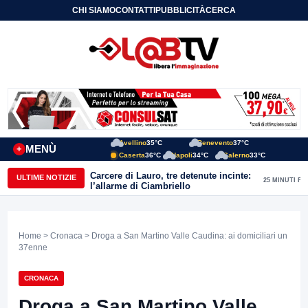
CHI SIAMO
CONTATTI
PUBBLICITÀ
CERCA
Avellino
35°C
Benevento
37°C
MENÙ
+
Caserta
36°C
Napoli
34°C
Salerno
33°C
Carcere di Lauro, tre detenute incinte:
ULTIME NOTIZIE
25 MINUTI FA
l’allarme di Ciambriello
Home
>
Cronaca
> Droga a San Martino Valle Caudina: ai domiciliari un
37enne
CRONACA
Droga a San Martino Valle