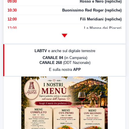
09:00
Rosso e Nero (repliche)
10:30
Buonissimo Red Roger (repliche)
12:00
Fili Meridiani (repliche)
13:00
La Mappa dei Piaceri
14:00
LabNews
17:00
LabNews (replica)
LABTV
e anche sul digitale terrestre
18:30
Di Faccia e di Profilo (repliche)
CANALE 84
(in Campania)
CANALE 268
(DDT Nazionale)
19:30
LabNews (Diretta)
E sulla nostra
APP
21:00
Free Sport
23:00
LabNews (replica)