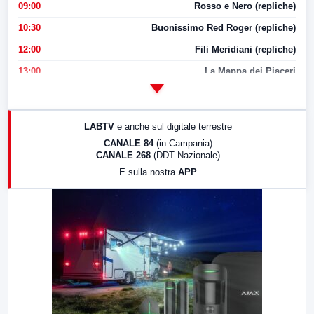
09:00
Rosso e Nero (repliche)
10:30
Buonissimo Red Roger (repliche)
12:00
Fili Meridiani (repliche)
13:00
La Mappa dei Piaceri
14:00
LabNews
17:00
LabNews (replica)
LABTV
e anche sul digitale terrestre
18:30
Di Faccia e di Profilo (repliche)
CANALE 84
(in Campania)
CANALE 268
(DDT Nazionale)
19:30
LabNews (Diretta)
E sulla nostra
APP
21:00
Free Sport
23:00
LabNews (replica)