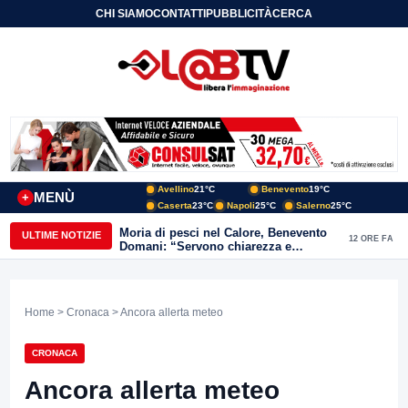
CHI SIAMO
CONTATTI
PUBBLICITÀ
CERCA
Avellino
21°C
Benevento
19°C
MENÙ
+
Caserta
23°C
Napoli
25°C
Salerno
25°C
Moria di pesci nel Calore, Benevento
ULTIME NOTIZIE
12 ORE FA
Domani: “Servono chiarezza e
approfondimenti sulla gestione
ambientale”
Home
>
Cronaca
> Ancora allerta meteo
CRONACA
Ancora allerta meteo