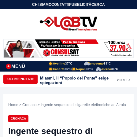
CHI SIAMO
CONTATTI
PUBBLICITÀ
CERCA
Avellino
37°C
Benevento
39°C
MENÙ
+
Caserta
36°C
Napoli
35°C
Salerno
36°C
Miasmi, il “Popolo del Ponte” esige
ULTIME NOTIZIE
2 ORE FA
spiegazioni
Home
>
Cronaca
> Ingente sequestro di sigarette elettroniche ad Airola
CRONACA
Ingente sequestro di