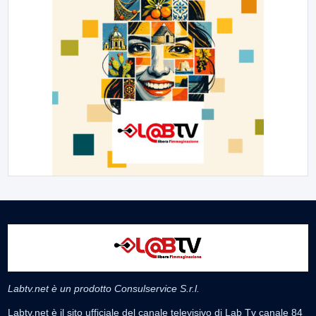
Labtv.net è un prodotto Consulservice S.r.l.
Labtv.net è il sito ufficiale del canale televisivo di Lab Tv canale 84