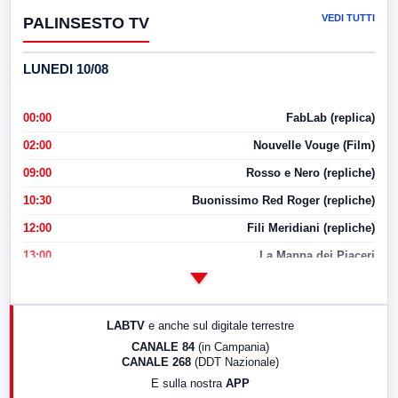
VEDI TUTTI
PALINSESTO TV
LUNEDI 10/08
00:00
FabLab (replica)
02:00
Nouvelle Vouge (Film)
09:00
Rosso e Nero (repliche)
10:30
Buonissimo Red Roger (repliche)
12:00
Fili Meridiani (repliche)
13:00
La Mappa dei Piaceri
14:00
LabNews
17:00
LabNews (replica)
LABTV
e anche sul digitale terrestre
18:30
Di Faccia e di Profilo (repliche)
CANALE 84
(in Campania)
CANALE 268
(DDT Nazionale)
19:30
LabNews (Diretta)
E sulla nostra
APP
21:00
Free Sport