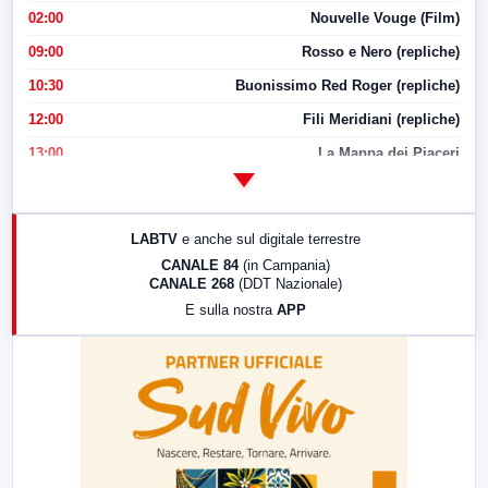
02:00
Nouvelle Vouge (Film)
09:00
Rosso e Nero (repliche)
10:30
Buonissimo Red Roger (repliche)
12:00
Fili Meridiani (repliche)
13:00
La Mappa dei Piaceri
14:00
LabNews
17:00
LabNews (replica)
LABTV
e anche sul digitale terrestre
18:30
Di Faccia e di Profilo (repliche)
CANALE 84
(in Campania)
CANALE 268
(DDT Nazionale)
19:30
LabNews (Diretta)
E sulla nostra
APP
21:00
Free Sport
23:00
LabNews (replica)