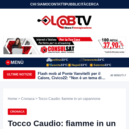
CHI SIAMO
CONTATTI
PUBBLICITÀ
CERCA
Avellino
33°C
Benevento
34°C
MENÙ
+
Caserta
33°C
Napoli
33°C
Salerno
33°C
Flash mob al Ponte Vanvitelli per il
ULTIME NOTIZIE
40 MINUTI FA
Calore, Civico22: “Non è un tema di
quartiere, riguarda tutta Benevento”
Home
>
Cronaca
> Tocco Caudio: fiamme in un capannone
CRONACA
Tocco Caudio: fiamme in un