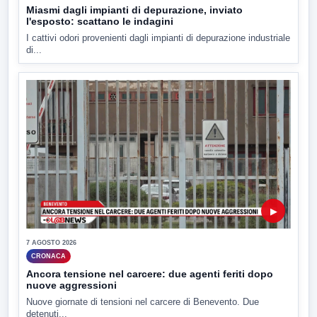
Miasmi dagli impianti di depurazione, inviato
l'esposto: scattano le indagini
I cattivi odori provenienti dagli impianti di depurazione industriale
di...
▶
7 AGOSTO 2026
CRONACA
Ancora tensione nel carcere: due agenti feriti dopo
nuove aggressioni
Nuove giornate di tensioni nel carcere di Benevento. Due
detenuti...