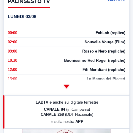
PALINSESTO TV
LUNEDI 03/08
00:00
FabLab (replica)
02:00
Nouvelle Vouge (Film)
09:00
Rosso e Nero (repliche)
10:30
Buonissimo Red Roger (repliche)
12:00
Fili Meridiani (repliche)
13:00
La Mappa dei Piaceri
14:00
LabNews
17:00
LabNews (replica)
LABTV
e anche sul digitale terrestre
18:30
Di Faccia e di Profilo (repliche)
CANALE 84
(in Campania)
CANALE 268
(DDT Nazionale)
19:30
LabNews (Diretta)
E sulla nostra
APP
21:00
Free Sport