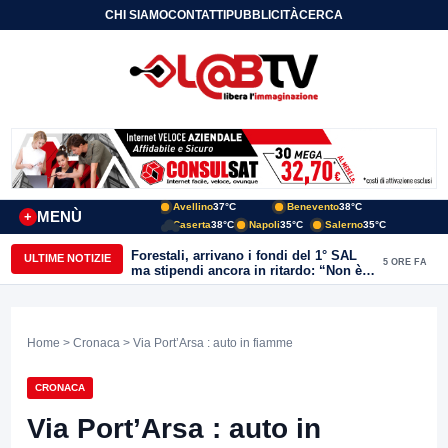
CHI SIAMO
CONTATTI
PUBBLICITÀ
CERCA
Avellino
37°C
Benevento
38°C
MENÙ
+
Caserta
38°C
Napoli
35°C
Salerno
35°C
Forestali, arrivano i fondi del 1° SAL
ULTIME NOTIZIE
5 ORE FA
ma stipendi ancora in ritardo: “Non è
più sostenibile”
Home
>
Cronaca
> Via Port’Arsa : auto in fiamme
CRONACA
Via Port’Arsa : auto in