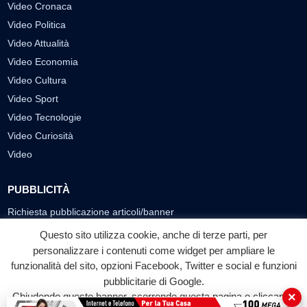
Video Cronaca
Video Politica
Video Attualità
Video Economia
Video Cultura
Video Sport
Video Tecnologie
Video Curiosità
Video
PUBBLICITÀ
Richiesta pubblicazione articoli/banner
Questo sito utilizza cookie, anche di terze parti, per
SEGUICI SUI SOCIAL
personalizzare i contenuti come widget per ampliare le
funzionalità del sito, opzioni Facebook, Twitter e social e funzioni
f
◎
▶
pubblicitarie di Google.
Facebook
Instagram
YouTube
×
Chiudendo questo banner, scorrendo questa pagina o cliccando