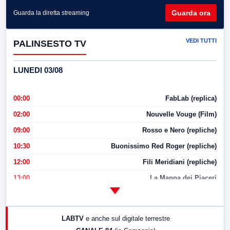
Guarda ora
Guarda la diretta streaming
VEDI TUTTI
PALINSESTO TV
LUNEDI 03/08
00:00
FabLab (replica)
02:00
Nouvelle Vouge (Film)
09:00
Rosso e Nero (repliche)
10:30
Buonissimo Red Roger (repliche)
12:00
Fili Meridiani (repliche)
13:00
La Mappa dei Piaceri
14:00
LabNews
17:00
LabNews (replica)
LABTV
e anche sul digitale terrestre
18:30
Di Faccia e di Profilo (repliche)