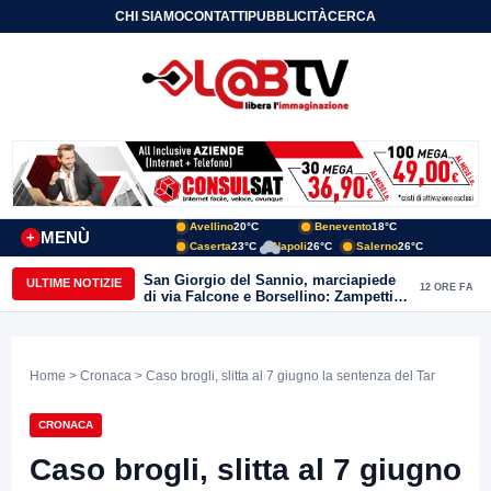
CHI SIAMO
CONTATTI
PUBBLICITÀ
CERCA
Avellino
20°C
Benevento
18°C
MENÙ
+
Caserta
23°C
Napoli
26°C
Salerno
26°C
San Giorgio del Sannio, marciapiede
ULTIME NOTIZIE
12 ORE FA
di via Falcone e Borsellino: Zampetti e
Lombardi replicano alle polemiche
Home
>
Cronaca
> Caso brogli, slitta al 7 giugno la sentenza del Tar
CRONACA
Caso brogli, slitta al 7 giugno