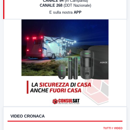
CANALE 84
(in Campania)
CANALE 268
(DDT Nazionale)
19:30
LabNews (Diretta)
E sulla nostra
APP
21:00
Free Sport
23:00
LabNews (replica)
VIDEO CRONACA
TUTTI I VIDEO