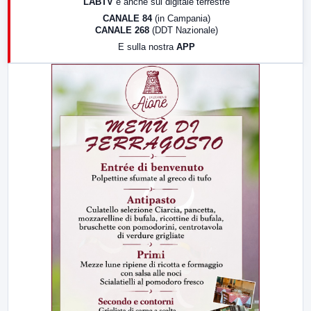
LABTV
e anche sul digitale terrestre
18:30
Di Faccia e di Profilo (repliche)
CANALE 84
(in Campania)
CANALE 268
(DDT Nazionale)
19:30
LabNews (Diretta)
E sulla nostra
APP
21:00
Free Sport
23:00
LabNews (replica)