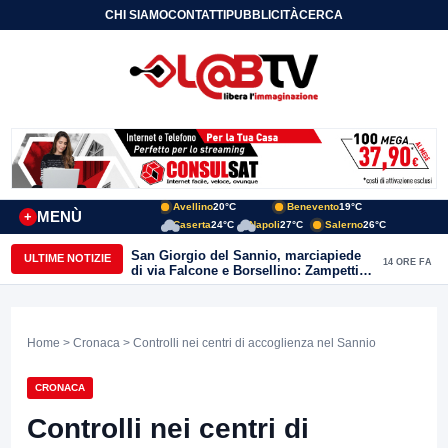
CHI SIAMO
CONTATTI
PUBBLICITÀ
CERCA
Avellino
20°C
Benevento
19°C
MENÙ
+
Caserta
24°C
Napoli
27°C
Salerno
26°C
San Giorgio del Sannio, marciapiede
ULTIME NOTIZIE
14 ORE FA
di via Falcone e Borsellino: Zampetti e
Lombardi replicano alle polemiche
Home
>
Cronaca
> Controlli nei centri di accoglienza nel Sannio
CRONACA
Controlli nei centri di