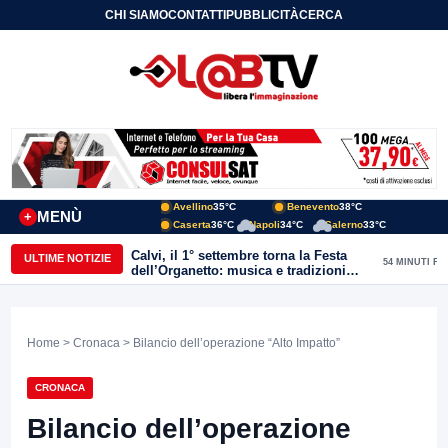
CHI SIAMO
CONTATTI
PUBBLICITÀ
CERCA
Avellino
35°C
Benevento
38°C
MENÙ
+
Caserta
36°C
Napoli
34°C
Salerno
33°C
Calvi, il 1° settembre torna la Festa
ULTIME NOTIZIE
54 MINUTI FA
dell’Organetto: musica e tradizioni
popolari dell’entroterra
Home
>
Cronaca
> Bilancio dell’operazione “Alto Impatto”
CRONACA
Bilancio dell’operazione