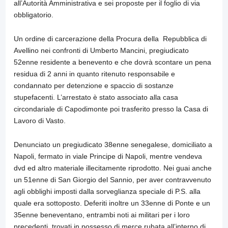
all’Autorità Amministrativa e sei proposte per il foglio di via
obbligatorio.
Un ordine di carcerazione della Procura della Repubblica di
Avellino nei confronti di Umberto Mancini, pregiudicato
52enne residente a benevento e che dovrà scontare un pena
residua di 2 anni in quanto ritenuto responsabile e
condannato per detenzione e spaccio di sostanze
stupefacenti. L’arrestato è stato associato alla casa
circondariale di Capodimonte poi trasferito presso la Casa di
Lavoro di Vasto.
Denunciato un pregiudicato 38enne senegalese, domiciliato a
Napoli, fermato in viale Principe di Napoli, mentre vendeva
dvd ed altro materiale illecitamente riprodotto. Nei guai anche
un 51enne di San Giorgio del Sannio, per aver contravvenuto
agli obblighi imposti dalla sorveglianza speciale di P.S. alla
quale era sottoposto. Deferiti inoltre un 33enne di Ponte e un
35enne beneventano, entrambi noti ai militari per i loro
precedenti, trovati in possesso di merce rubata all’interno di