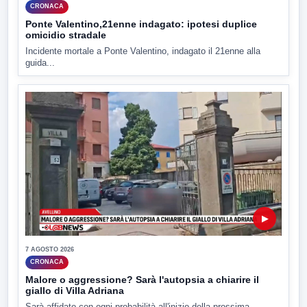
CRONACA
Ponte Valentino,21enne indagato: ipotesi duplice
omicidio stradale
Incidente mortale a Ponte Valentino, indagato il 21enne alla
guida...
▶
7 AGOSTO 2026
CRONACA
Malore o aggressione? Sarà l'autopsia a chiarire il
giallo di Villa Adriana
Sarà affidato con ogni probabilità all'inizio della prossima