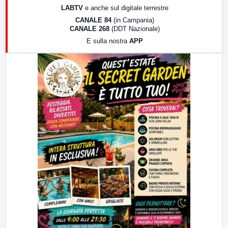
LABTV
e anche sul digitale terrestre
18:30
Di Faccia e di Profilo (repliche)
CANALE 84
(in Campania)
CANALE 268
(DDT Nazionale)
19:30
LabNews (Diretta)
E sulla nostra
APP
21:00
Free Sport
23:00
LabNews (replica)