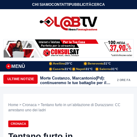
CHI SIAMO
CONTATTI
PUBBLICITÀ
CERCA
Avellino
29°C
Benevento
31°C
MENÙ
+
Caserta
31°C
Napoli
31°C
Salerno
31°C
Morte Costanzo, Marcantonio(Pd):
ULTIME NOTIZIE
2 ORE FA
continueremo le tue battaglie per il
Sannio
Home
>
Cronaca
> Tentano furto in un’abitazione di Durazzano: CC
arrestano uno dei ladri
CRONACA
Tentano furto in