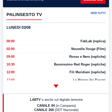
VEDI TUTTI
PALINSESTO TV
LUNEDI 03/08
00:00
FabLab (replica)
02:00
Nouvelle Vouge (Film)
09:00
Rosso e Nero (repliche)
10:30
Buonissimo Red Roger (repliche)
12:00
Fili Meridiani (repliche)
13:00
La Mappa dei Piaceri
14:00
LabNews
17:00
LabNews (replica)
LABTV
e anche sul digitale terrestre
18:30
Di Faccia e di Profilo (repliche)
CANALE 84
(in Campania)
CANALE 268
(DDT Nazionale)
19:30
LabNews (Diretta)