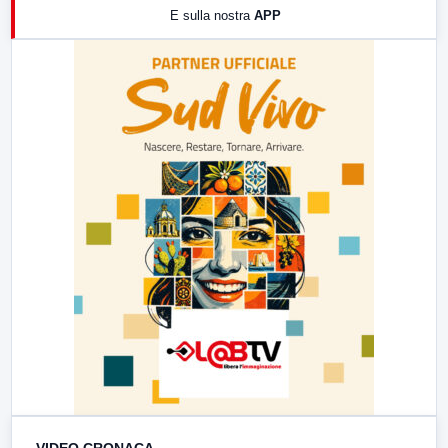
E sulla nostra
APP
21:00
Free Sport
23:00
LabNews (replica)
VIDEO CRONACA