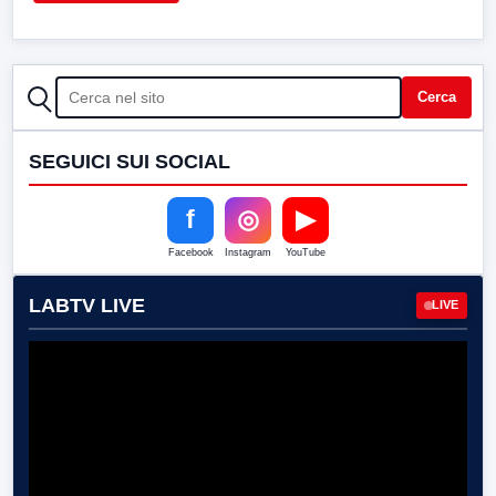
CERCA
Cerca
SEGUICI SUI SOCIAL
f
◎
▶
Facebook
Instagram
YouTube
LABTV LIVE
LIVE