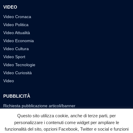
VIDEO
Video Cronaca
Video Politica
Video Attualità
Video Economia
Video Cultura
Video Sport
Video Tecnologie
Video Curiosità
Video
PUBBLICITÀ
Richiesta pubblicazione articoli/banner
Questo sito utilizza cookie, anche di terze parti, per
SEGUICI SUI SOCIAL
personalizzare i contenuti come widget per ampliare le
f
◎
▶
funzionalità del sito, opzioni Facebook, Twitter e social e funzioni