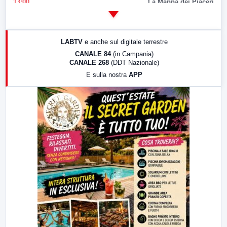
13:00
La Mappa dei Piaceri
14:00
LabNews
17:00
LabNews (replica)
LABTV
e anche sul digitale terrestre
18:30
Di Faccia e di Profilo (repliche)
CANALE 84
(in Campania)
CANALE 268
(DDT Nazionale)
19:30
LabNews (Diretta)
E sulla nostra
APP
21:00
Free Sport
23:00
LabNews (replica)