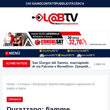
CHI SIAMO
CONTATTI
PUBBLICITÀ
CERCA
Avellino
31°C
Benevento
34°C
MENÙ
+
Caserta
31°C
Napoli
31°C
Salerno
33°C
San Giorgio del Sannio, marciapiede
ULTIME NOTIZIE
1 ORA FA
di via Falcone e Borsellino: Zampetti e
Lombardi replicano alle polemiche
Home
>
Cronaca
> Durazzano: fiamme distruggono capannone di
paglia e legna
CRONACA
Durazzano: fiamme