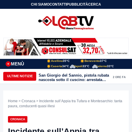
CHI SIAMO
CONTATTI
PUBBLICITÀ
CERCA
Avellino
35°C
Benevento
37°C
MENÙ
+
Caserta
34°C
Napoli
33°C
Salerno
33°C
San Giorgio del Sannio, pistola rubata
ULTIME NOTIZIE
2 ORE FA
nascosta sotto il cuscino: arrestata
51enne
Home
>
Cronaca
> Incidente sull’Appia tra Tufara e Montesarchio: tanta
paura, conducenti quasi illesi
CRONACA
Incidente sull’Appia tra