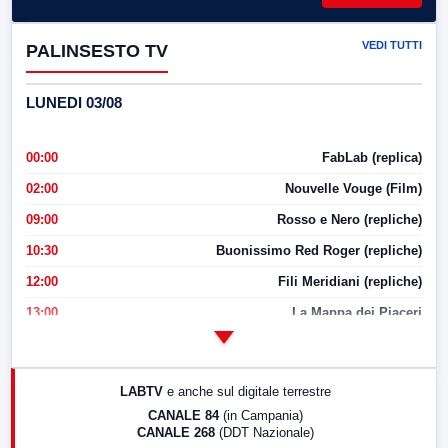
VEDI TUTTI
PALINSESTO TV
LUNEDI 03/08
00:00
FabLab (replica)
02:00
Nouvelle Vouge (Film)
09:00
Rosso e Nero (repliche)
10:30
Buonissimo Red Roger (repliche)
12:00
Fili Meridiani (repliche)
13:00
La Mappa dei Piaceri
14:00
LabNews
17:00
LabNews (replica)
LABTV
e anche sul digitale terrestre
18:30
Di Faccia e di Profilo (repliche)
CANALE 84
(in Campania)
CANALE 268
(DDT Nazionale)
19:30
LabNews (Diretta)