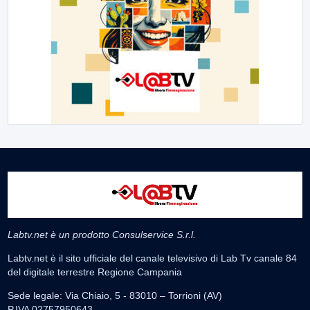
Labtv.net è un prodotto Consulservice S.r.l.
Labtv.net è il sito ufficiale del canale televisivo di Lab Tv canale 84
del digitale terrestre Regione Campania
Sede legale: Via Chiaio, 5 - 83010 – Torrioni (AV)
P.IVA 02757950643