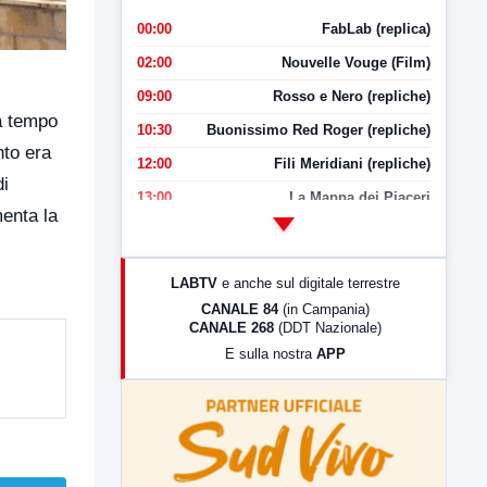
00:00
FabLab (replica)
02:00
Nouvelle Vouge (Film)
09:00
Rosso e Nero (repliche)
da tempo
10:30
Buonissimo Red Roger (repliche)
nto era
12:00
Fili Meridiani (repliche)
di
13:00
La Mappa dei Piaceri
menta la
14:00
LabNews
17:00
LabNews (replica)
LABTV
e anche sul digitale terrestre
18:30
Di Faccia e di Profilo (repliche)
CANALE 84
(in Campania)
CANALE 268
(DDT Nazionale)
19:30
LabNews (Diretta)
E sulla nostra
APP
21:00
Free Sport
23:00
LabNews (replica)