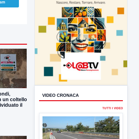
ram
ndi,
VIDEO CRONACA
 un coltello
ividuato il
TUTTI I VIDEO