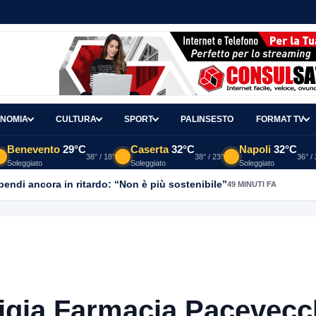
NOMIA
CULTURA
SPORT
PALINSESTO
FORMAT TV
Benevento
29°C
Caserta
32°C
Napoli
32°C
38° / 18°
38° / 23°
36° /
Soleggiato
Soleggiato
Soleggiato
ipendi ancora in ritardo: “Non è più sostenibile”
49 MINUTI FA
igia Farmacia Pacevecc