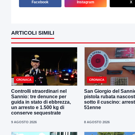
Facebook
Instagram
X
ARTICOLI SIMILI
CRONACA
CRONACA
Controlli straordinari nel
San Giorgio del Sanni
Sannio: tre denunce per
pistola rubata nascos
guida in stato di ebbrezza,
sotto il cuscino: arres
un arresto e 1.500 kg di
51enne
conserve sequestrate
9 AGOSTO 2026
8 AGOSTO 2026