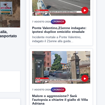
▶
7 AGOSTO 2026
CRONACA
Ponte Valentino,21enne indagato:
ipotesi duplice omicidio stradale
alia,
rasportato
Incidente mortale a Ponte Valentino,
indagato il 21enne alla guida...
▶
7 AGOSTO 2026
CRONACA
Malore o aggressione? Sarà
l'autopsia a chiarire il giallo di Villa
Adriana