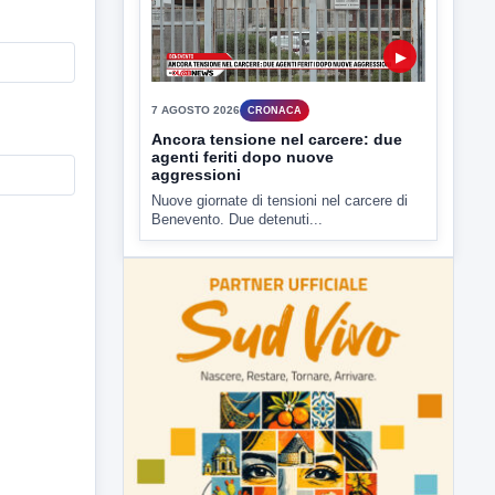
▶
7 AGOSTO 2026
CRONACA
Ancora tensione nel carcere: due
agenti feriti dopo nuove
aggressioni
Nuove giornate di tensioni nel carcere di
Benevento. Due detenuti...