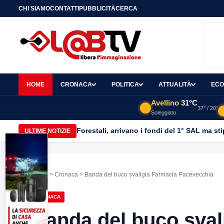
CHI SIAMO
CONTATTI
PUBBLICITÀ
CERCA
HOME
CRONACA
POLITICA
ATTUALITÀ
ECO
Avellino
31°C
37° / 20°
Soleggiato
Forestali, arrivano i fondi del 1° SAL ma st
ULTIME NOTIZIE
Home
>
Cronaca
> Banda del buco svaligia Farmacia Pacevecchia
CRONACA
Banda del buco sval