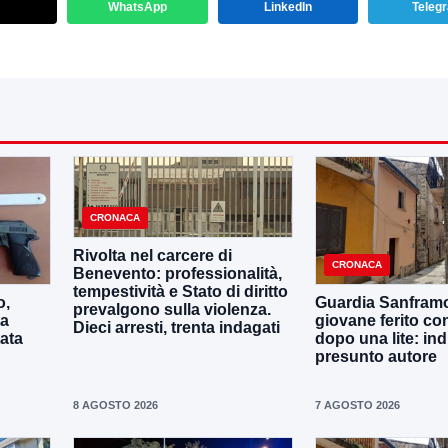
WhatsApp
LinkedIn
Teleg
CRONACA
Rivolta nel carcere di
CRONACA
Benevento: professionalità,
tempestività e Stato di diritto
o,
Guardia Sanframo
prevalgono sulla violenza.
ta
giovane ferito con
Dieci arresti, trenta indagati
tata
dopo una lite: ind
presunto autore
8 AGOSTO 2026
7 AGOSTO 2026