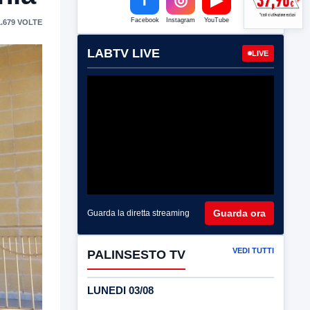
Facebook
Instagram
YouTube
.679 VOLTE
LABTV LIVE
LIVE
Guarda ora
Guarda la diretta streaming
VEDI TUTTI
PALINSESTO TV
LUNEDI 03/08