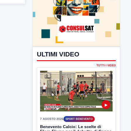
ULTIMI VIDEO
TUTTI I VIDEO
▶
7 AGOSTO 2026
SPORT BENEVENTO
Benevento Calcio: Le scelte di