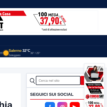
Salerno
32°C
 25°
36° / 25°
Soleggiato
CERCA
Cerca
SEGUICI SUI SOCIAL
hia
f
◎
▶