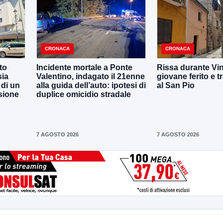
CRONACA
CRONACA
to
Incidente mortale a Ponte
Rissa durante Vin
sia
Valentino, indagato il 21enne
giovane ferito e t
 di un
alla guida dell’auto: ipotesi di
al San Pio
sione
duplice omicidio stradale
7 AGOSTO 2026
7 AGOSTO 2026