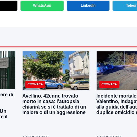
WhatsApp
LinkedIn
Teleg
CRONACA
CRONACA
ere di
Avellino, 42enne trovato
Incidente mortale
morto in casa: l’autopsia
Valentino, indaga
chiarirà se si è trattato di un
alla guida dell’aut
 Un
malore o di un’aggressione
duplice omicidio 
 il
7 AGOSTO 2026
7 AGOSTO 2026