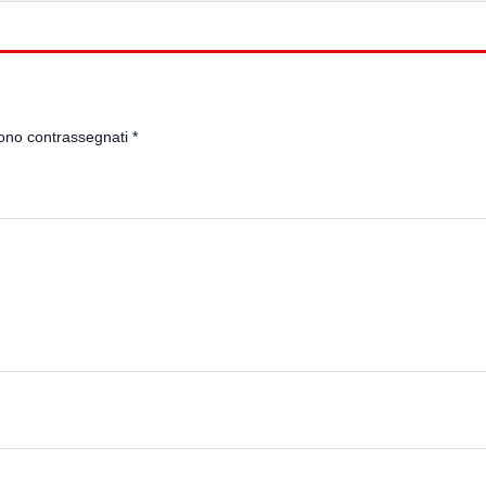
sono contrassegnati
*