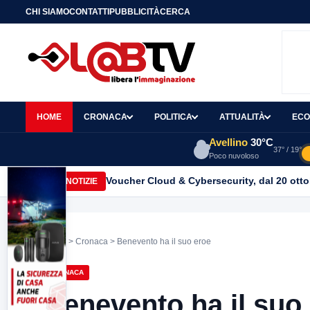
CHI SIAMO
CONTATTI
PUBBLICITÀ
CERCA
HOME
CRONACA
POLITICA
ATTUALITÀ
ECO
Avellino
30°C
37° / 19°
Poco nuvoloso
Voucher Cloud & Cybersecurity, dal 20 ottob
ULTIME NOTIZIE
Home
>
Cronaca
> Benevento ha il suo eroe
CRONACA
Benevento ha il suo