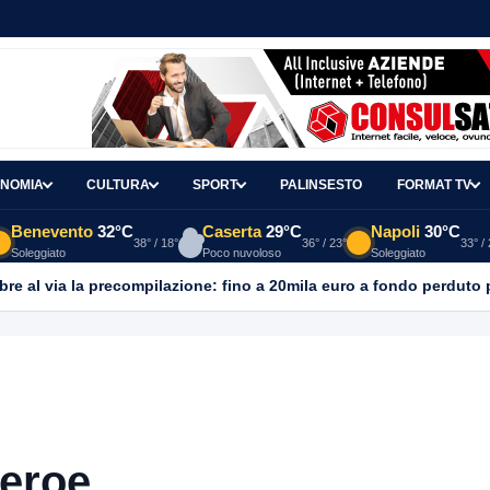
NOMIA
CULTURA
SPORT
PALINSESTO
FORMAT TV
Benevento
32°C
Caserta
29°C
Napoli
30°C
38° / 18°
36° / 23°
33° /
Soleggiato
Poco nuvoloso
Soleggiato
re al via la precompilazione: fino a 20mila euro a fondo perduto 
 eroe