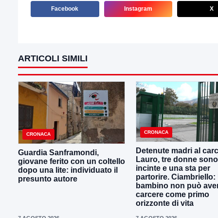
Facebook
Instagram
X
ARTICOLI SIMILI
CRONACA
CRONACA
Detenute madri al carc
Guardia Sanframondi,
Lauro, tre donne sono
giovane ferito con un coltello
incinte e una sta per
dopo una lite: individuato il
partorire. Ciambriello:
presunto autore
bambino non può avere
carcere come primo
orizzonte di vita
7 AGOSTO 2026
7 AGOSTO 2026