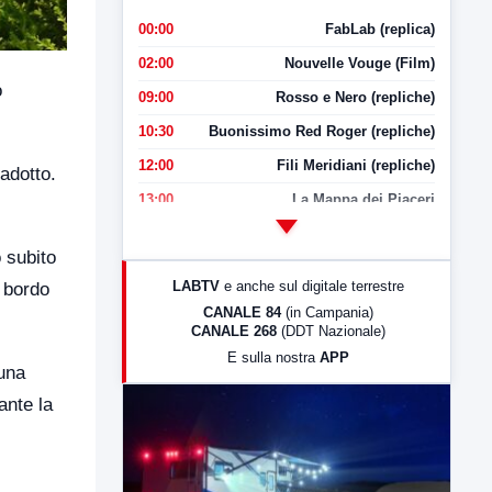
00:00
FabLab (replica)
02:00
Nouvelle Vouge (Film)
o
09:00
Rosso e Nero (repliche)
10:30
Buonissimo Red Roger (repliche)
12:00
Fili Meridiani (repliche)
adotto.
13:00
La Mappa dei Piaceri
14:00
LabNews
 subito
17:00
LabNews (replica)
LABTV
e anche sul digitale terrestre
a bordo
18:30
Di Faccia e di Profilo (repliche)
CANALE 84
(in Campania)
CANALE 268
(DDT Nazionale)
19:30
LabNews (Diretta)
E sulla nostra
APP
21:00
Free Sport
 una
ante la
23:00
LabNews (replica)