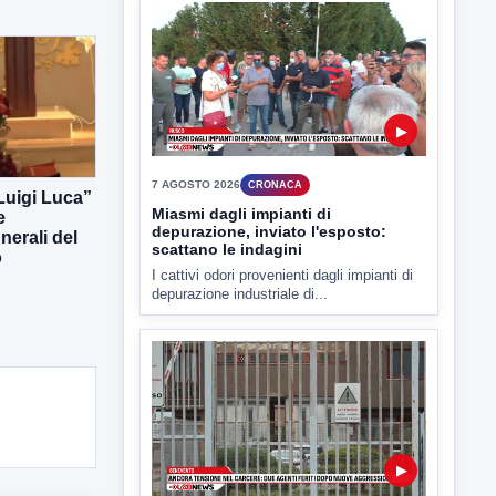
▶
7 AGOSTO 2026
CRONACA
 Luigi Luca”
Miasmi dagli impianti di
e
depurazione, inviato l'esposto:
erali del
scattano le indagini
o
I cattivi odori provenienti dagli impianti di
depurazione industriale di...
▶