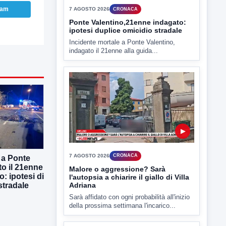
ram
7 AGOSTO 2026
CRONACA
Ponte Valentino,21enne indagato:
ipotesi duplice omicidio stradale
Incidente mortale a Ponte Valentino,
indagato il 21enne alla guida...
▶
7 AGOSTO 2026
CRONACA
 a Ponte
to il 21enne
Malore o aggressione? Sarà
o: ipotesi di
l'autopsia a chiarire il giallo di Villa
Adriana
stradale
Sarà affidato con ogni probabilità all'inizio
della prossima settimana l'incarico...