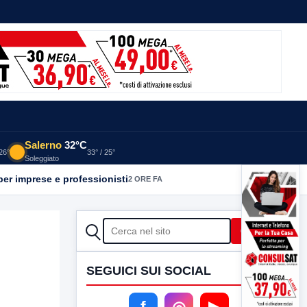
Salerno
32°C
 26°
33° / 25°
Soleggiato
per imprese e professionisti
2 ORE FA
CERCA
Cerca
SEGUICI SUI SOCIAL
f
◎
▶