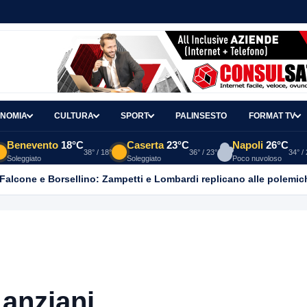
NOMIA
CULTURA
SPORT
PALINSESTO
FORMAT TV
Benevento
18°C
Caserta
23°C
Napoli
26°C
38° / 18°
36° / 23°
34° /
Soleggiato
Soleggiato
Poco nuvoloso
 Falcone e Borsellino: Zampetti e Lombardi replicano alle polemic
 anziani