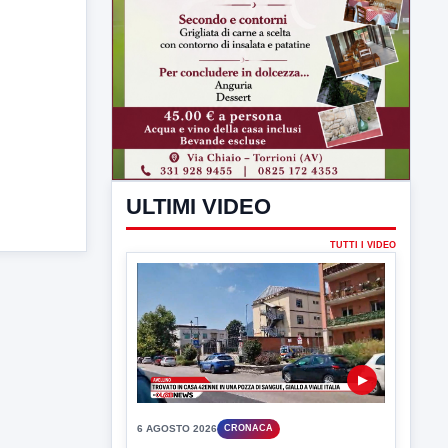
ULTIMI VIDEO
TUTTI I VIDEO
▶
6 AGOSTO 2026
CRONACA
Trovato in casa 42enne in una
pozza di sangue, giallo a viale Italia
Ritrovato senza vita il corpo di un 42enne
in un...