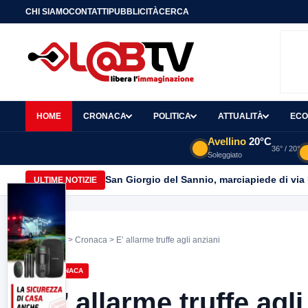
CHI SIAMO
CONTATTI
PUBBLICITÀ
CERCA
HOME
CRONACA
POLITICA
ATTUALITÀ
ECO
Avellino
20°C
36° / 20°
Soleggiato
San Giorgio del Sannio, marciapiede di via
ULTIME NOTIZIE
Home
>
Cronaca
> E’ allarme truffe agli anziani
CRONACA
E’ allarme truffe agli