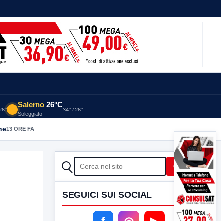
Salerno
26°C
 26°
34° / 26°
Soleggiato
he
13 ORE FA
CERCA
Cerca
SEGUICI SUI SOCIAL
f
◎
▶