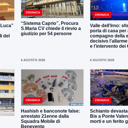
CRONACA
CRONACA
“Sistema Caprio”, Procura
i Luca”
Valle dell’Irno: sf
S.Maria CV chiede il rinvio a
porta di casa per 
giudizio per 54 persone
i del
compagno della e
decisivo l’allarme
e l’intervento dei
6 AGOSTO 2026
6 AGOSTO 2026
CRONACA
CRONACA
Hashish e banconote false:
Schianto devastan
arrestato 21enne dalla
Bis a Ponte Valen
Squadra Mobile di
morti e un ferito 
Benevento