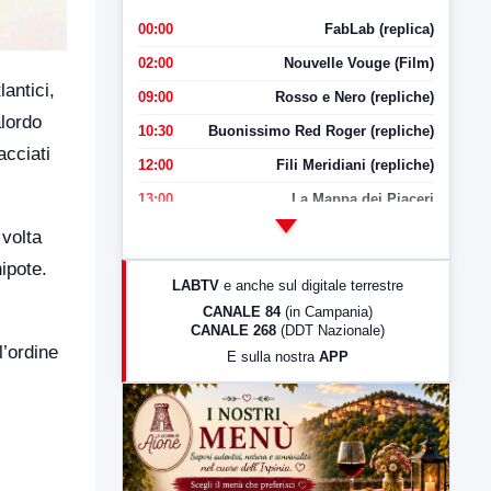
00:00
FabLab (replica)
02:00
Nouvelle Vouge (Film)
lantici,
09:00
Rosso e Nero (repliche)
lordo
10:30
Buonissimo Red Roger (repliche)
acciati
12:00
Fili Meridiani (repliche)
13:00
La Mappa dei Piaceri
14:00
LabNews
volta
17:00
LabNews (replica)
nipote.
LABTV
e anche sul digitale terrestre
18:30
Di Faccia e di Profilo (repliche)
CANALE 84
(in Campania)
CANALE 268
(DDT Nazionale)
19:30
LabNews (Diretta)
l’ordine
E sulla nostra
APP
21:00
Free Sport
23:00
LabNews (replica)