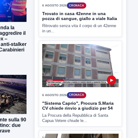
▶
onda la
6 AGOSTO 2026
CRONACA
aggredire il
Trovato in casa 42enne in una
x –
pozza di sangue, giallo a viale Italia
 anti-stalker
Ritrovato senza vita il corpo di un 42enne
 Carabinieri
in un...
▶
6 AGOSTO 2026
CRONACA
te sulla 90
tino: due
"Sistema Caprio", Procura S.Maria
grave
CV chiede rinvio a giudizio per 54