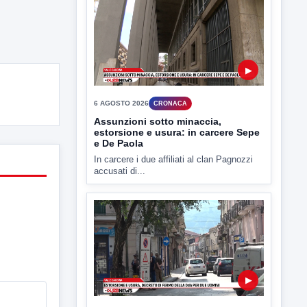
La Procura della Repubblica di Santa
Capua Vetere chiude le...
▶
6 AGOSTO 2026
CRONACA
Assunzioni sotto minaccia,
estorsione e usura: in carcere Sepe
e De Paola
In carcere i due affiliati al clan Pagnozzi
accusati di...