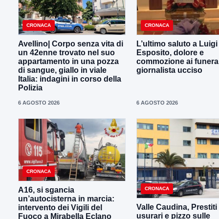
CRONACA
CRONACA
Avellino| Corpo senza vita di
L’ultimo saluto a Luig
un 42enne trovato nel suo
Esposito, dolore e
appartamento in una pozza
commozione ai funeral
di sangue, giallo in viale
giornalista ucciso
Italia: indagini in corso della
Polizia
6 AGOSTO 2026
6 AGOSTO 2026
CRONACA
CRONACA
A16, si sgancia
un’autocisterna in marcia:
Valle Caudina, Prestiti
intervento dei Vigili del
usurari e pizzo sulle
Fuoco a Mirabella Eclano