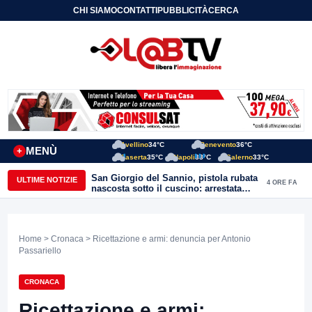
CHI SIAMO
CONTATTI
PUBBLICITÀ
CERCA
Avellino
34°C
Benevento
36°C
MENÙ
+
Caserta
35°C
Napoli
33°C
Salerno
33°C
San Giorgio del Sannio, pistola rubata
ULTIME NOTIZIE
4 ORE FA
nascosta sotto il cuscino: arrestata
51enne
Home
>
Cronaca
> Ricettazione e armi: denuncia per Antonio
Passariello
CRONACA
Ricettazione e armi: