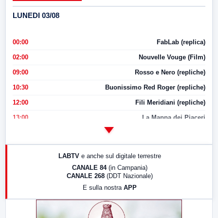
LUNEDI 03/08
00:00
FabLab (replica)
02:00
Nouvelle Vouge (Film)
09:00
Rosso e Nero (repliche)
10:30
Buonissimo Red Roger (repliche)
12:00
Fili Meridiani (repliche)
13:00
La Mappa dei Piaceri
14:00
LabNews
17:00
LabNews (replica)
LABTV
e anche sul digitale terrestre
18:30
Di Faccia e di Profilo (repliche)
CANALE 84
(in Campania)
CANALE 268
(DDT Nazionale)
19:30
LabNews (Diretta)
E sulla nostra
APP
21:00
Free Sport
23:00
LabNews (replica)