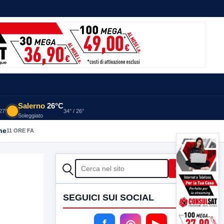
Salerno
26°C
 27°
34° / 26°
Soleggiato
he
11 ORE FA
CERCA
Cerca
SEGUICI SUI SOCIAL
f
◎
▶