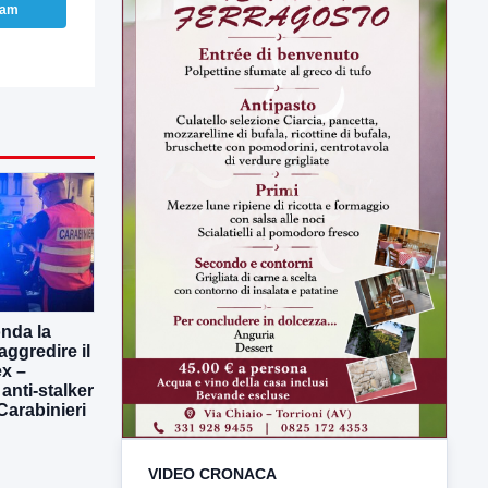
ram
onda la
VIDEO CRONACA
aggredire il
x –
TUTTI I VIDEO
 anti-stalker
 Carabinieri