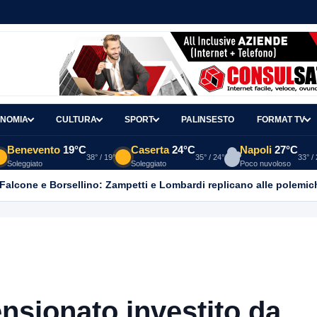
NOMIA
CULTURA
SPORT
PALINSESTO
FORMAT TV
Benevento
19°C
Caserta
24°C
Napoli
27°C
38° / 19°
35° / 24°
33° /
Soleggiato
Soleggiato
Poco nuvoloso
 Falcone e Borsellino: Zampetti e Lombardi replicano alle polemic
nsionato investito da