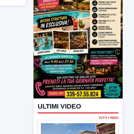
ULTIMI VIDEO
TUTTI I VIDEO
▶
6 AGOSTO 2026
CRONACA
Trovato in casa 42enne in una
pozza di sangue, giallo a viale Italia
Ritrovato senza vita il corpo di un 42enne
in un...