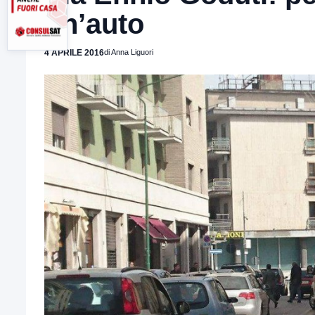
un’auto
4 APRILE 2016
di Anna Liguori