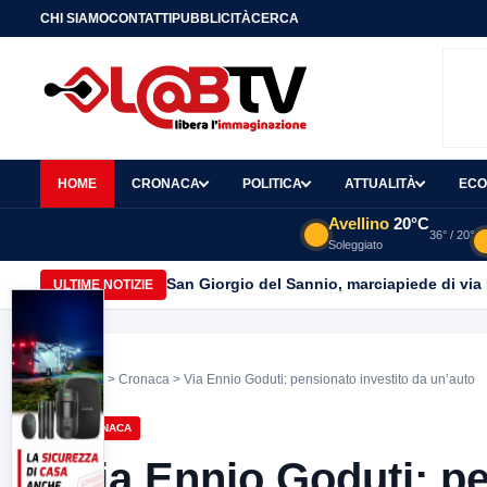
CHI SIAMO
CONTATTI
PUBBLICITÀ
CERCA
HOME
CRONACA
POLITICA
ATTUALITÀ
ECO
Avellino
20°C
36° / 20°
Soleggiato
San Giorgio del Sannio, marciapiede di via
ULTIME NOTIZIE
Home
>
Cronaca
> Via Ennio Goduti: pensionato investito da un’auto
CRONACA
Via Ennio Goduti: pe