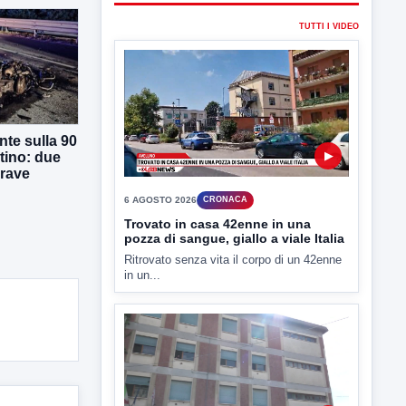
▶
6 AGOSTO 2026
CRONACA
Trovato in casa 42enne in una
pozza di sangue, giallo a viale Italia
te sulla 90
Ritrovato senza vita il corpo di un 42enne
tino: due
in un...
grave
▶
6 AGOSTO 2026
CRONACA
"Sistema Caprio", Procura S.Maria
CV chiede rinvio a giudizio per 54