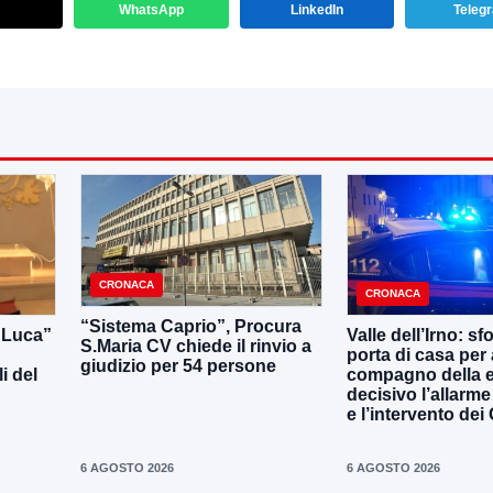
WhatsApp
LinkedIn
Teleg
CRONACA
CRONACA
“Sistema Caprio”, Procura
i Luca”
Valle dell’Irno: sf
S.Maria CV chiede il rinvio a
porta di casa per 
giudizio per 54 persone
i del
compagno della e
decisivo l’allarme
e l’intervento dei
6 AGOSTO 2026
6 AGOSTO 2026