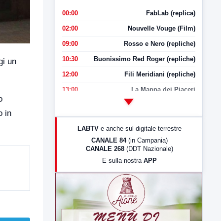
00:00
FabLab (replica)
02:00
Nouvelle Vouge (Film)
09:00
Rosso e Nero (repliche)
10:30
Buonissimo Red Roger (repliche)
gi un
12:00
Fili Meridiani (repliche)
13:00
La Mappa dei Piaceri
o
14:00
LabNews
o in
17:00
LabNews (replica)
LABTV
e anche sul digitale terrestre
18:30
Di Faccia e di Profilo (repliche)
CANALE 84
(in Campania)
CANALE 268
(DDT Nazionale)
19:30
LabNews (Diretta)
E sulla nostra
APP
21:00
Free Sport
23:00
LabNews (replica)