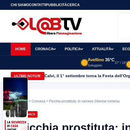
CHI SIAMO
CONTATTI
PUBBLICITÀ
CERCA
HOME
CRONACA
POLITICA
ATTUALITÀ
ECO
Avellino
35°C
37° / 19°
Soleggiato
Calvi, il 1° settembre torna la Festa dell’Or
ULTIME NOTIZIE
Home
>
Cronaca
> Picchia prostituta: in carcere 28enne romena
CRONACA
Picchia prostituta: 