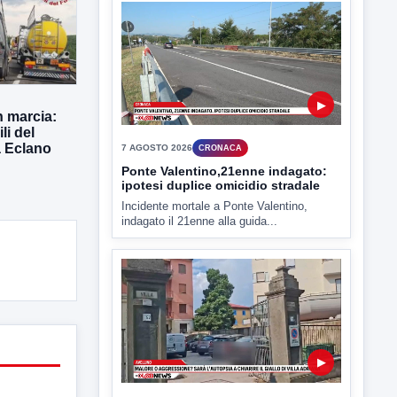
7 AGOSTO 2026
CRONACA
Ponte Valentino,21enne indagato:
ipotesi duplice omicidio stradale
Incidente mortale a Ponte Valentino,
indagato il 21enne alla guida...
n marcia:
li del
a Eclano
▶
7 AGOSTO 2026
CRONACA
Malore o aggressione? Sarà
l'autopsia a chiarire il giallo di Villa
Adriana
Sarà affidato con ogni probabilità all'inizio
della prossima settimana l'incarico...