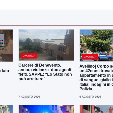
CRONACA
CRONACA
Carcere di Benevento,
Avellino| Corpo s
ancora violenze: due agenti
rtato
un 42enne trovat
feriti. SAPPE: “Lo Stato non
appartamento in 
può arretrare”
di sangue, giallo i
Italia: indagini in
Polizia
7 AGOSTO 2026
6 AGOSTO 2026