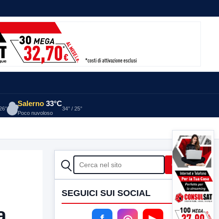
Salerno
33°C
 26°
34° / 25°
Poco nuvoloso
CERCA
Cerca
SEGUICI SUI SOCIAL
a
f
◎
▶