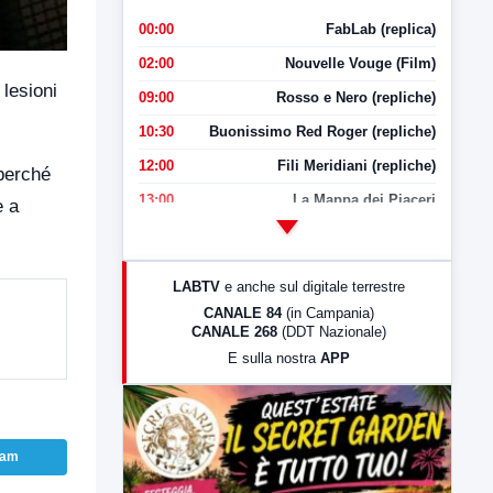
00:00
FabLab (replica)
02:00
Nouvelle Vouge (Film)
lesioni
09:00
Rosso e Nero (repliche)
10:30
Buonissimo Red Roger (repliche)
12:00
Fili Meridiani (repliche)
 perché
13:00
La Mappa dei Piaceri
e a
14:00
LabNews
17:00
LabNews (replica)
LABTV
e anche sul digitale terrestre
18:30
Di Faccia e di Profilo (repliche)
CANALE 84
(in Campania)
CANALE 268
(DDT Nazionale)
19:30
LabNews (Diretta)
E sulla nostra
APP
21:00
Free Sport
23:00
LabNews (replica)
ram