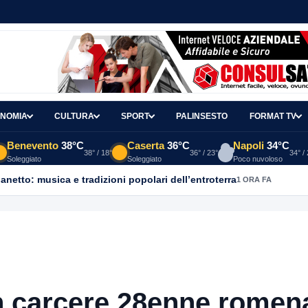
NOMIA
CULTURA
SPORT
PALINSESTO
FORMAT TV
Benevento
38°C
Caserta
36°C
Napoli
34°C
38° / 18°
36° / 23°
34° /
Soleggiato
Soleggiato
Poco nuvoloso
ganetto: musica e tradizioni popolari dell’entroterra
1 ORA FA
in carcere 28enne romen