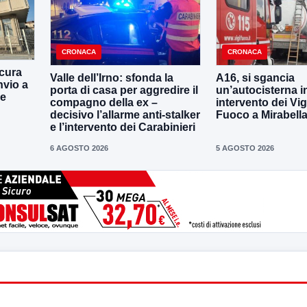
CRONACA
CRONACA
cura
Valle dell’Irno: sfonda la
A16, si sgancia
nvio a
porta di casa per aggredire il
un’autocisterna i
ne
compagno della ex –
intervento dei Vigi
decisivo l’allarme anti-stalker
Fuoco a Mirabell
e l’intervento dei Carabinieri
6 AGOSTO 2026
5 AGOSTO 2026