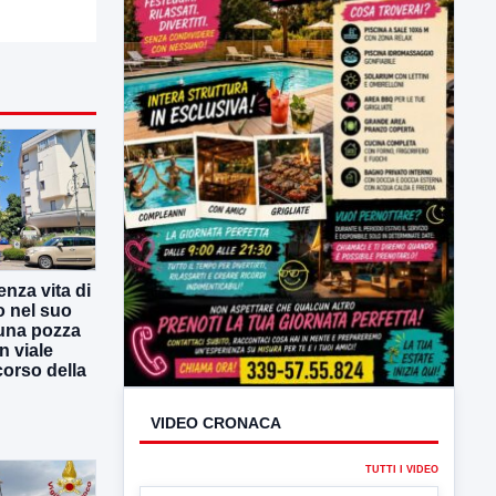
VIDEO CRONACA
enza vita di
TUTTI I VIDEO
o nel suo
una pozza
n viale
 corso della
▶