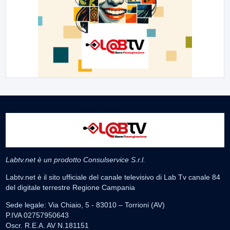
Labtv.net è un prodotto Consulservice S.r.l.
Labtv.net è il sito ufficiale del canale televisivo di Lab Tv canale 84
del digitale terrestre Regione Campania
Sede legale: Via Chiaio, 5 - 83010 – Torrioni (AV)
P.IVA 02757950643
Oscr. R.E.A. AV N.181151