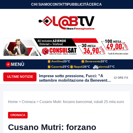
CHI SIAMO
CONTATTI
PUBBLICITÀ
CERCA
Avellino
20°C
Benevento
20°C
MENÙ
+
Caserta
25°C
Napoli
26°C
Salerno
27°C
Imprese sotto pressione, Fucci: “A
ULTIME NOTIZIE
13 ORE FA
settembre mobilitazione da Benevento
e Avellino”
Home
>
Cronaca
> Cusano Mutri: forzano bancomat, rubati 25 mila euro
CRONACA
Cusano Mutri: forzano