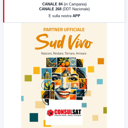
18:30
Di Faccia e di Profilo (repliche)
CANALE 84
(in Campania)
CANALE 268
(DDT Nazionale)
19:30
LabNews (Diretta)
E sulla nostra
APP
21:00
Free Sport
23:00
LabNews (replica)