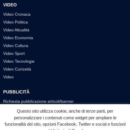
VIDEO
Video Cronaca
Video Politica
Video Attualità
Video Economia
Video Cultura
Video Sport
Video Tecnologie
Video Curiosità
Video
PUBBLICITÀ
Richiesta pubblicazione articoli/banner
Questo sito utilizza cookie, anche di terze parti, per
SEGUICI SUI SOCIAL
personalizzare i contenuti come widget per ampliare le
f
◎
▶
funzionalità del sito, opzioni Facebook, Twitter e social e funzioni