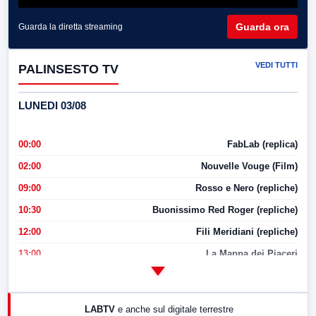
Guarda ora
Guarda la diretta streaming
VEDI TUTTI
PALINSESTO TV
LUNEDI 03/08
00:00
FabLab (replica)
02:00
Nouvelle Vouge (Film)
09:00
Rosso e Nero (repliche)
10:30
Buonissimo Red Roger (repliche)
12:00
Fili Meridiani (repliche)
13:00
La Mappa dei Piaceri
14:00
LabNews
17:00
LabNews (replica)
LABTV
e anche sul digitale terrestre