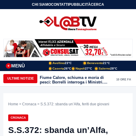
CHI SIAMO
CONTATTI
PUBBLICITÀ
CERCA
Avellino
23°C
Benevento
21°C
MENÙ
+
Caserta
26°C
Napoli
27°C
Salerno
28°C
Fiume Calore, schiuma e moria di
ULTIME NOTIZIE
10 ORE FA
pesci: Borrelli interroga i Ministri.
“Benevento paga l’assenza del
depuratore
Home
>
Cronaca
> S.S.372: sbanda un’Alfa, feriti due giovani
CRONACA
S.S.372: sbanda un’Alfa,