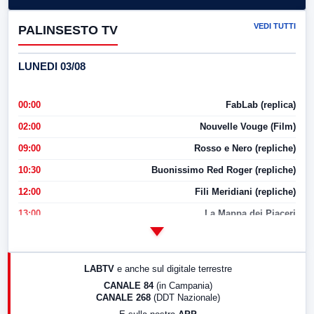
VEDI TUTTI
PALINSESTO TV
LUNEDI 03/08
00:00
FabLab (replica)
02:00
Nouvelle Vouge (Film)
09:00
Rosso e Nero (repliche)
10:30
Buonissimo Red Roger (repliche)
12:00
Fili Meridiani (repliche)
13:00
La Mappa dei Piaceri
14:00
LabNews
17:00
LabNews (replica)
LABTV
e anche sul digitale terrestre
18:30
Di Faccia e di Profilo (repliche)
CANALE 84
(in Campania)
CANALE 268
(DDT Nazionale)
19:30
LabNews (Diretta)