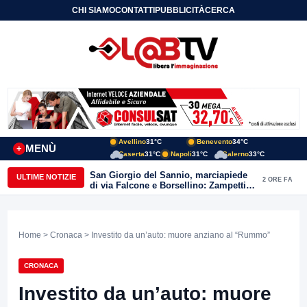
CHI SIAMO
CONTATTI
PUBBLICITÀ
CERCA
Avellino
31°C
Benevento
34°C
MENÙ
+
Caserta
31°C
Napoli
31°C
Salerno
33°C
San Giorgio del Sannio, marciapiede
ULTIME NOTIZIE
2 ORE FA
di via Falcone e Borsellino: Zampetti e
Lombardi replicano alle polemiche
Home
>
Cronaca
> Investito da un’auto: muore anziano al “Rummo”
CRONACA
Investito da un’auto: muore