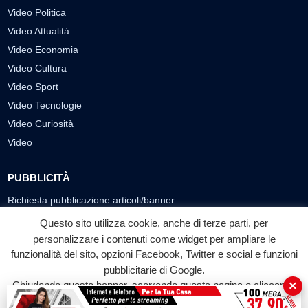
Video Politica
Video Attualità
Video Economia
Video Cultura
Video Sport
Video Tecnologie
Video Curiosità
Video
PUBBLICITÀ
Richiesta pubblicazione articoli/banner
Questo sito utilizza cookie, anche di terze parti, per
SEGUICI SUI SOCIAL
personalizzare i contenuti come widget per ampliare le
funzionalità del sito, opzioni Facebook, Twitter e social e funzioni
f
◎
▶
pubblicitarie di Google.
Facebook
Instagram
YouTube
×
Chiudendo questo banner, scorrendo questa pagina o cliccando
su qualunque suo elemento acconsenti all'uso dei cookie.