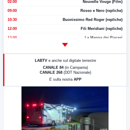
02:00
Nouvelle Vouge (Film)
09:00
Rosso e Nero (repliche)
10:30
Buonissimo Red Roger (repliche)
12:00
Fili Meridiani (repliche)
13:00
La Mappa dei Piaceri
14:00
LabNews
17:00
LabNews (replica)
LABTV
e anche sul digitale terrestre
18:30
Di Faccia e di Profilo (repliche)
CANALE 84
(in Campania)
CANALE 268
(DDT Nazionale)
19:30
LabNews (Diretta)
E sulla nostra
APP
21:00
Free Sport
23:00
LabNews (replica)