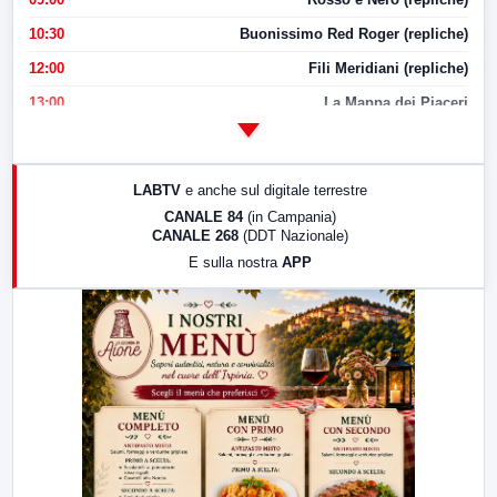
10:30
Buonissimo Red Roger (repliche)
12:00
Fili Meridiani (repliche)
13:00
La Mappa dei Piaceri
14:00
LabNews
17:00
LabNews (replica)
LABTV
e anche sul digitale terrestre
18:30
Di Faccia e di Profilo (repliche)
CANALE 84
(in Campania)
CANALE 268
(DDT Nazionale)
19:30
LabNews (Diretta)
E sulla nostra
APP
21:00
Free Sport
23:00
LabNews (replica)