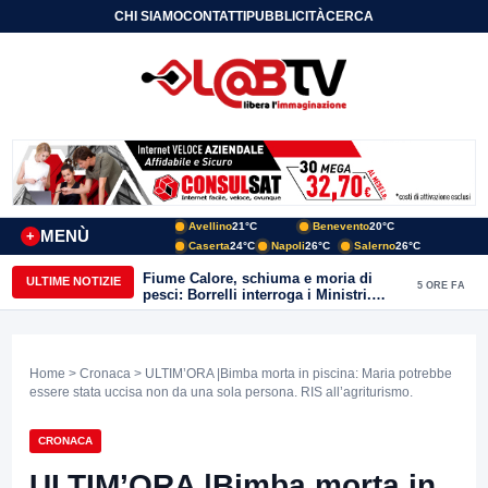
CHI SIAMO
CONTATTI
PUBBLICITÀ
CERCA
Avellino
21°C
Benevento
20°C
MENÙ
+
Caserta
24°C
Napoli
26°C
Salerno
26°C
Fiume Calore, schiuma e moria di
ULTIME NOTIZIE
5 ORE FA
pesci: Borrelli interroga i Ministri.
“Benevento paga l’assenza del
depuratore
Home
>
Cronaca
> ULTIM’ORA |Bimba morta in piscina: Maria potrebbe
essere stata uccisa non da una sola persona. RIS all’agriturismo.
CRONACA
ULTIM’ORA |Bimba morta in