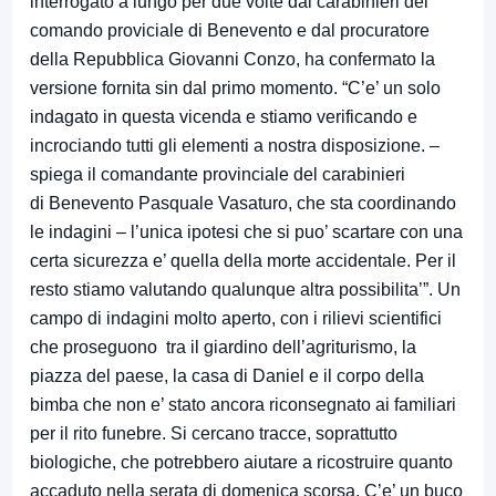
interrogato a lungo per due volte dai carabinieri del
comando proviciale di Benevento e dal procuratore
della Repubblica Giovanni Conzo, ha confermato la
versione fornita sin dal primo momento. “C’e’ un solo
indagato in questa vicenda e stiamo verificando e
incrociando tutti gli elementi a nostra disposizione. –
spiega il comandante provinciale del carabinieri
di Benevento Pasquale Vasaturo, che sta coordinando
le indagini – l’unica ipotesi che si puo’ scartare con una
certa sicurezza e’ quella della morte accidentale. Per il
resto stiamo valutando qualunque altra possibilita’”. Un
campo di indagini molto aperto, con i rilievi scientifici
che proseguono tra il giardino dell’agriturismo, la
piazza del paese, la casa di Daniel e il corpo della
bimba che non e’ stato ancora riconsegnato ai familiari
per il rito funebre. Si cercano tracce, soprattutto
biologiche, che potrebbero aiutare a ricostruire quanto
accaduto nella serata di domenica scorsa. C’e’ un buco