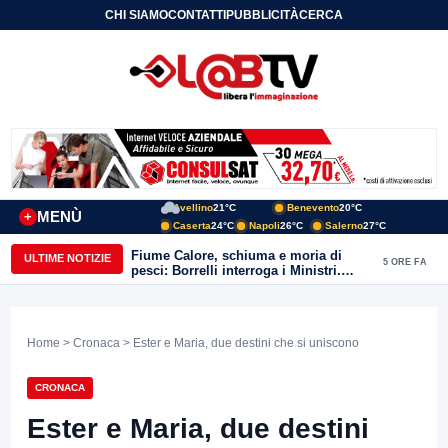
CHI SIAMO
CONTATTI
PUBBLICITÀ
CERCA
Avellino
21°C
Benevento
20°C
MENÙ
+
Caserta
24°C
Napoli
26°C
Salerno
27°C
Fiume Calore, schiuma e moria di
ULTIME NOTIZIE
5 ORE FA
pesci: Borrelli interroga i Ministri.
“Benevento paga l’assenza del
depuratore
Home
>
Cronaca
> Ester e Maria, due destini che si uniscono
CRONACA
Ester e Maria, due destini