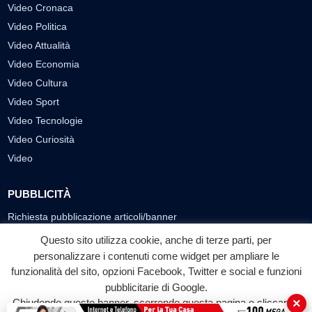
Video Cronaca
Video Politica
Video Attualità
Video Economia
Video Cultura
Video Sport
Video Tecnologie
Video Curiosità
Video
PUBBLICITÀ
Richiesta pubblicazione articoli/banner
Questo sito utilizza cookie, anche di terze parti, per
SEGUICI SUI SOCIAL
personalizzare i contenuti come widget per ampliare le
funzionalità del sito, opzioni Facebook, Twitter e social e funzioni
f
◎
▶
pubblicitarie di Google.
Facebook
Instagram
YouTube
×
Chiudendo questo banner, scorrendo questa pagina o cliccando