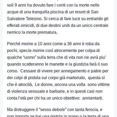
soli 9 anni ha dovuto fare i conti con la morte nelle
acque di una tranquilla piscina di un resort di San
Salvatore Telesino. Si cerca di fare luce su entrambi gli
efferati omicidi, di due destini uniti da un unico centrale
nemico la morte prematura.
Perchè morire a 10 anni come a 36 anni è roba da
pochi, specie morire così atrocemente per colpa di
qualche “uomo” sulla terra che di vita non ne avrà piu’
quando scatteranno le manette e la giustizia farà il suo
corso. Cessare di vivere per annegamento e patire per
dei colpi di pistola sul corpo già martoriato, questa sì
che è atrocità. Le donne, ancora una volta sono vittime
di violenza sessuale e barbarie, e in questi casi non
conta l’età per chi ha un unico obiettivo: annientarti.
Ma distruggere il “sesso debole” con tanta ferocia, e
non importa se hai una pistola in mano o la testa di una