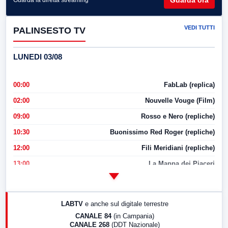
VEDI TUTTI
PALINSESTO TV
LUNEDI 03/08
00:00
FabLab (replica)
02:00
Nouvelle Vouge (Film)
09:00
Rosso e Nero (repliche)
10:30
Buonissimo Red Roger (repliche)
12:00
Fili Meridiani (repliche)
13:00
La Mappa dei Piaceri
14:00
LabNews
17:00
LabNews (replica)
LABTV
e anche sul digitale terrestre
18:30
Di Faccia e di Profilo (repliche)
CANALE 84
(in Campania)
CANALE 268
(DDT Nazionale)
19:30
LabNews (Diretta)